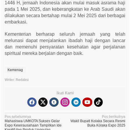
1446 H, jemaah Indonesia akan mulai masuk asrama haji
pada 1 Mei 2025, dan keberangkatan ke Arab Saudi akan
dilakukan secara bertahap mulai 2 Mei 2025 dari berbagai
embarkasi.
Kementerian berharap seluruh jemaah yang telah
melunasi dapat menjalankan ibadah haji dengan lancar
dan memenuhi persyaratan kesehatan agar perjalanan
spiritual mereka berjalan dengan baik.
Kemenag
Writer: Redaksi
Ikuti Kami
N
Pos sebelumnya
Pos berikutnya
Mahasiswa UMKOTA Sukses Gelar
Wakil Bupati Kolaka Secara Resmi
a
Expo Kewirausahaan Tampilkan Ide
Buka Kolaka Expo 2025
Kreatif dan Produk Unggulan