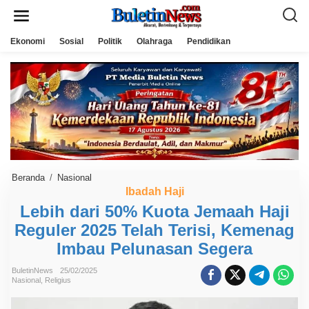
L
e
w
a
Ekonomi
Sosial
Politik
Olahraga
Pendidikan
t
i
k
e
k
o
n
t
e
n
Beranda
/
Nasional
L
e
Ibadah Haji
b
Lebih dari 50% Kuota Jemaah Haji
i
h
Reguler 2025 Telah Terisi, Kemenag
d
a
Imbau Pelunasan Segera
r
i
5
BuletinNews
25/02/2025
Nasional
,
Religius
0
%
K