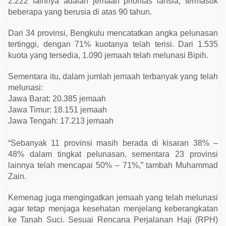
2.222 lainnya adalah jemaah prioritas lansia, termasuk
g
beberapa yang berusia di atas 90 tahun.
e
r
a
Dari 34 provinsi, Bengkulu mencatatkan angka pelunasan
tertinggi, dengan 71% kuotanya telah terisi. Dari 1.535
kuota yang tersedia, 1.090 jemaah telah melunasi Bipih.
Sementara itu, dalam jumlah jemaah terbanyak yang telah
melunasi:
Jawa Barat: 20.385 jemaah
Jawa Timur: 18.151 jemaah
Jawa Tengah: 17.213 jemaah
“Sebanyak 11 provinsi masih berada di kisaran 38% –
48% dalam tingkat pelunasan, sementara 23 provinsi
lainnya telah mencapai 50% – 71%,” tambah Muhammad
Zain.
Kemenag juga mengingatkan jemaah yang telah melunasi
agar tetap menjaga kesehatan menjelang keberangkatan
ke Tanah Suci. Sesuai Rencana Perjalanan Haji (RPH)