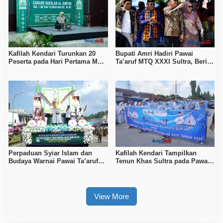
Kafilah Kendari Turunkan 20
Bupati Amri Hadiri Pawai
Peserta pada Hari Pertama MTQ
Ta’aruf MTQ XXXI Sultra, Beri
Sultra 2026 di Konawe
Dukungan untuk Kafilah Kolaka
Perpaduan Syiar Islam dan
Kafilah Kendari Tampilkan
Budaya Warnai Pawai Ta’aruf
Tenun Khas Sultra pada Pawai
MTQ XXXI Sultra
Ta’aruf MTQ di Konawe
View More