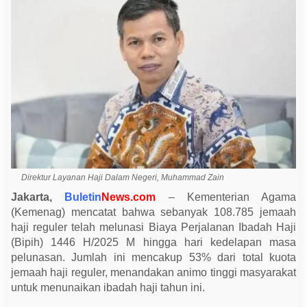
u
o
t
a
J
e
m
a
a
h
H
a
j
i
R
e
g
Direktur Layanan Haji Dalam Negeri, Muhammad Zain
u
l
Jakarta,
Buletin
News.com
– Kementerian Agama
e
r
(Kemenag) mencatat bahwa sebanyak 108.785 jemaah
2
haji reguler telah melunasi Biaya Perjalanan Ibadah Haji
0
2
(Bipih) 1446 H/2025 M hingga hari kedelapan masa
5
pelunasan. Jumlah ini mencakup 53% dari total kuota
T
e
jemaah haji reguler, menandakan animo tinggi masyarakat
l
untuk menunaikan ibadah haji tahun ini.
a
h