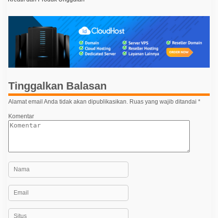
v
i
g
a
s
i
p
Tinggalkan Balasan
o
Alamat email Anda tidak akan dipublikasikan.
Ruas yang wajib ditandai
*
s
Komentar