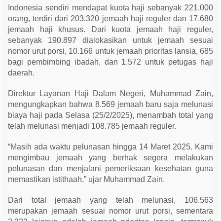
T
Indonesia sendiri mendapat kuota haji sebanyak 221.000
e
orang, terdiri dari 203.320 jemaah haji reguler dan 17.680
r
i
jemaah haji khusus. Dari kuota jemaah haji reguler,
s
sebanyak 190.897 dialokasikan untuk jemaah sesuai
i
,
nomor urut porsi, 10.166 untuk jemaah prioritas lansia, 685
K
bagi pembimbing ibadah, dan 1.572 untuk petugas haji
e
m
daerah.
e
n
a
Direktur Layanan Haji Dalam Negeri, Muhammad Zain,
g
mengungkapkan bahwa 8.569 jemaah baru saja melunasi
I
m
biaya haji pada Selasa (25/2/2025), menambah total yang
b
telah melunasi menjadi 108.785 jemaah reguler.
a
u
P
“Masih ada waktu pelunasan hingga 14 Maret 2025. Kami
e
mengimbau jemaah yang berhak segera melakukan
l
u
pelunasan dan menjalani pemeriksaan kesehatan guna
n
memastikan istithaah,” ujar Muhammad Zain.
a
s
a
Dari total jemaah yang telah melunasi, 106.563
n
merupakan jemaah sesuai nomor urut porsi, sementara
S
e