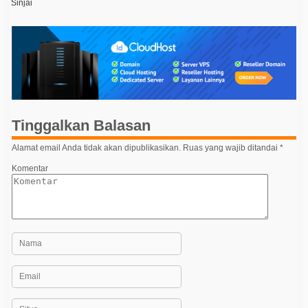
v
Sinjai
i
g
a
s
i
p
Tinggalkan Balasan
o
s
Alamat email Anda tidak akan dipublikasikan.
Ruas yang wajib ditandai
*
Komentar