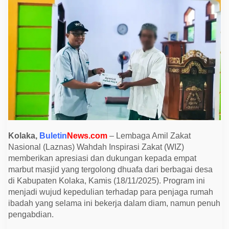
r
k
a
n
B
a
n
t
u
a
n
u
n
t
u
k
E
m
Kolaka,
Buletin
News.com
– Lembaga Amil Zakat
p
Nasional (Laznas) Wahdah Inspirasi Zakat (WIZ)
a
t
memberikan apresiasi dan dukungan kepada empat
M
marbut masjid yang tergolong dhuafa dari berbagai desa
a
r
di Kabupaten Kolaka, Kamis (18/11/2025). Program ini
b
menjadi wujud kepedulian terhadap para penjaga rumah
u
t
ibadah yang selama ini bekerja dalam diam, namun penuh
D
pengabdian.
h
u