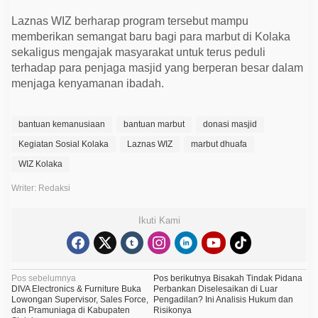
Laznas WIZ berharap program tersebut mampu
memberikan semangat baru bagi para marbut di Kolaka
sekaligus mengajak masyarakat untuk terus peduli
terhadap para penjaga masjid yang berperan besar dalam
menjaga kenyamanan ibadah.
bantuan kemanusiaan
bantuan marbut
donasi masjid
Kegiatan Sosial Kolaka
Laznas WIZ
marbut dhuafa
WIZ Kolaka
Writer: Redaksi
Ikuti Kami
N
Pos sebelumnya
Pos berikutnya
Bisakah Tindak Pidana
DIVA Electronics & Furniture Buka
Perbankan Diselesaikan di Luar
a
Lowongan Supervisor, Sales Force,
Pengadilan? Ini Analisis Hukum dan
dan Pramuniaga di Kabupaten
Risikonya