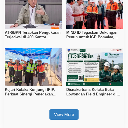
ATR/BPN Terapkan Pengukuran
MIND ID Tegaskan Dukungan
Terjadwal di 400 Kantor
Penuh untuk IGP Pomalaa,
Pertanahan, Waktu Tunggu
Perkuat Sinergi Kawal PSN
Maksimal Tujuh Hari
Hilirisasi Nikel
Kejari Kolaka Kunjungi IPIP,
Disnakertrans Kolaka Buka
Perkuat Sinergi Penegakan
Lowongan Field Engineer di
Hukum dan Investasi
Proyek PT Vale Pomalaa, Simak
Syaratnya
View More