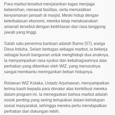
a
Para marbut tersebut menjalankan tugas menjaga
f
a
kebersihan, merawat fasilitas, serta memastikan
d
kenyamanan jamaah di masjid. Meski hidup dengan
i
keterbatasan ekonomi, mereka tetap melaksanakan
K
o
amanah tersebut dengan keikhlasan dan rasa tanggung
l
jawab yang tinggi.
a
k
a
Salah satu penerima bantuan adalah Barno (57), warga
Desa Induha. Selain bertugas sebagai marbut, ia bekerja
sebagai buruh bangunan untuk menghidupi dua anaknya.
Ia menyampaikan rasa syukur dan kebahagiaannya atas
perhatian yang diberikan oleh WIZ, yang menurutnya
sangat membantu meringankan beban hidupnya.
Relawan WIZ Kolaka, Ustadz Arjumawan, menyampaikan
terima kasih kepada para donatur atas kontribusi mereka
dalam program ini. Ia menegaskan bahwa marbut adalah
sosok penting yang sering terlupakan dalam kehidupan
sosial masyarakat, sehingga mereka perlu mendapatkan
perhatian dan dukungan lebih.