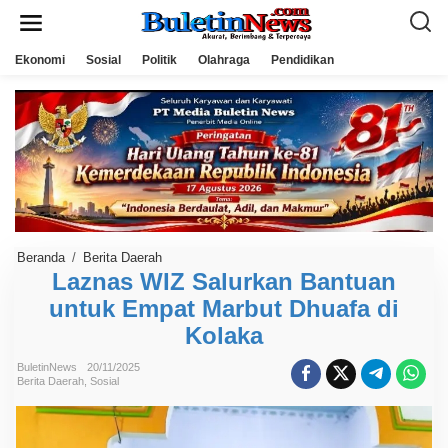
L
e
w
a
Ekonomi
Sosial
Politik
Olahraga
Pendidikan
t
i
k
e
k
o
n
t
e
n
Beranda
/
Berita Daerah
L
a
Laznas WIZ Salurkan Bantuan
z
untuk Empat Marbut Dhuafa di
n
a
Kolaka
s
W
I
BuletinNews
20/11/2025
Z
Berita Daerah
,
Sosial
S
a
l
u