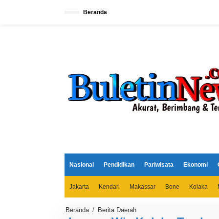
L
e
Beranda
w
a
t
i
k
e
k
o
n
t
e
n
Nasional
Pendidikan
Pariwisata
Ekonomi
Jakarta
Kendari
Makassar
Bone
Kolaka
Beranda
/
Berita Daerah
L
a