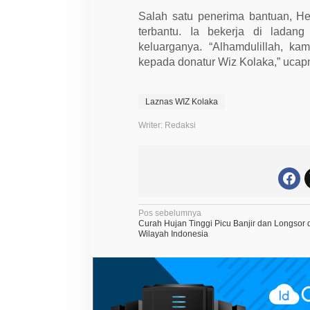
t
a
Salah satu penerima bantuan, He
terbantu. Ia bekerja di ladan
keluarganya. “Alhamdulillah, ka
kepada donatur Wiz Kolaka,” ucap
Laznas WIZ Kolaka
Writer: Redaksi
N
Pos sebelumnya
Curah Hujan Tinggi Picu Banjir dan Longsor 
a
Wilayah Indonesia
v
i
g
a