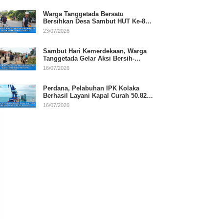
Warga Tanggetada Bersatu
Bersihkan Desa Sambut HUT Ke-81
RI
23/07/2026
Sambut Hari Kemerdekaan, Warga
Tanggetada Gelar Aksi Bersih-
Bersih Desa
16/07/2026
Perdana, Pelabuhan IPK Kolaka
Berhasil Layani Kapal Curah 50.820
Ton
16/07/2026