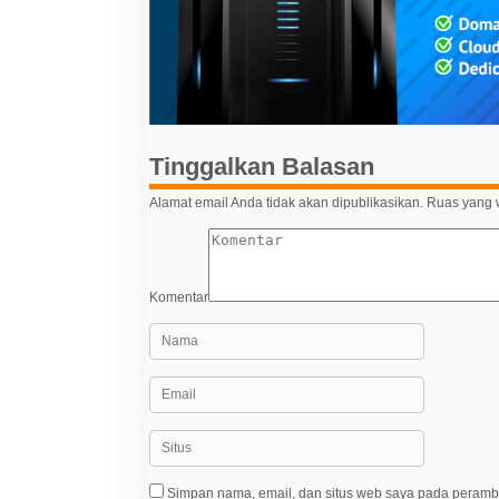
s
i
p
o
s
Tinggalkan Balasan
Alamat email Anda tidak akan dipublikasikan.
Ruas yang w
Komentar
Simpan nama, email, dan situs web saya pada peramba