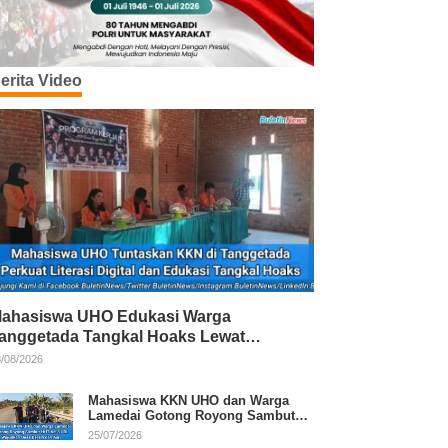
erita Video
ahasiswa UHO Edukasi Warga
anggetada Tangkal Hoaks Lewat
rogram Literasi
/08/2026
Mahasiswa KKN UHO dan Warga
Lamedai Gotong Royong Sambut
HUT Ke-81 RI
25/07/2026