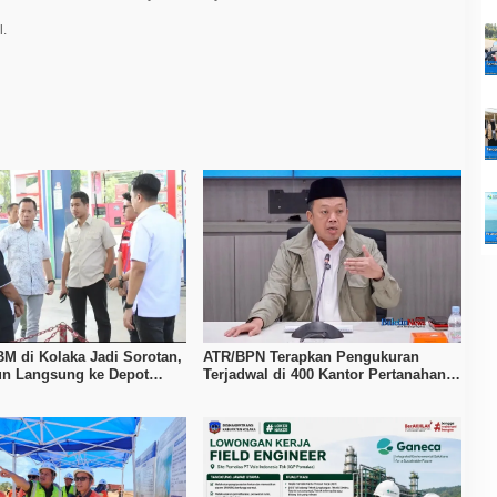
l.
BM di Kolaka Jadi Sorotan,
ATR/BPN Terapkan Pengukuran
n Langsung ke Depot
Terjadwal di 400 Kantor Pertanahan,
Waktu Tunggu Maksimal Tujuh Hari