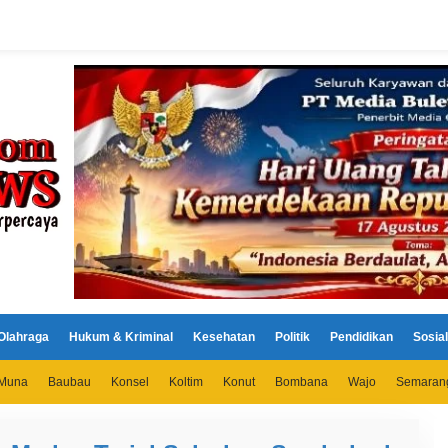
Olahraga
Hukum & Kriminal
Kesehatan
Politik
Pendidikan
Sosial
Muna
Baubau
Konsel
Koltim
Konut
Bombana
Wajo
Semaran