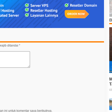
B
ajib ditandai
*
M
T
P
03
n ini untuk komentar saya berikutnya.