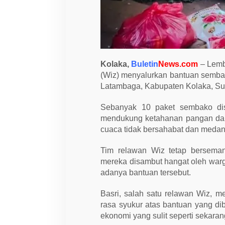
S
a
l
u
r
k
a
n
Kolaka,
Buletin
News.com
– Lemb
S
e
(Wiz) menyalurkan bantuan semb
m
Latambaga, Kabupaten Kolaka, Sul
b
a
k
Sebanyak 10 paket sembako dis
o
mendukung ketahanan pangan dan 
k
e
cuaca tidak bersahabat dan medan j
D
h
u
Tim relawan Wiz tetap bersema
a
mereka disambut hangat oleh wa
f
adanya bantuan tersebut.
a
d
i
Basri, salah satu relawan Wiz,
W
o
rasa syukur atas bantuan yang dib
w
ekonomi yang sulit seperti sekarang
o