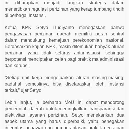
n
ini diharapkan menjadi langkah strategis dalam
a
menertibkan regulasi perizinan yang kerap tumpang tindih
n
D
di berbagai instansi.
a
e
Ketua KPK Setyo Budiyanto menegaskan bahwa
r
a
pengawasan perizinan daerah memiliki peran sentral
h
dalam mendukung kemajuan perekonomian nasional.
Berdasarkan kajian KPK, masih ditemukan banyak aturan
perizinan yang tidak selaras antarinstansi, sehingga
berpotensi menciptakan celah bagi praktik maladministrasi
dan korupsi.
“Setiap unit kerja mengeluarkan aturan masing-masing,
padahal semestinya bisa diselaraskan oleh instansi
terkait,” ujar Setyo.
Lebih lanjut, ia berharap MoU ini dapat mendorong
pemerintah daerah untuk meningkatkan transparansi dan
efektivitas layanan perizinan. Setyo menekankan dua
aspek utama yang harus diperbaiki, yaitu penegakan
integritas pegawai dan pemberantasan praktik percaloan