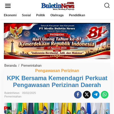
L
e
w
a
Ekonomi
Sosial
Politik
Olahraga
Pendidikan
t
i
k
e
k
o
n
t
e
n
Beranda
/
Pemerintahan
K
P
Pengawasan Perizinan
K
KPK Bersama Kemendagri Perkuat
B
e
Pengawasan Perizinan Daerah
r
s
a
BuletinNews
05/02/2025
m
Pemerintahan
a
K
e
m