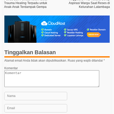
a
Trauma Healing Terpadu untuk
Aspirasi Warga Saat Reses di
Anak-Anak Terdampak Gempa
Kelurahan Latambaga
v
i
g
a
s
i
p
Tinggalkan Balasan
o
Alamat email Anda tidak akan dipublikasikan.
Ruas yang wajib ditandai
*
s
Komentar