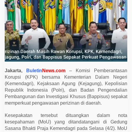
e
n
d
a
g
r
i
P
e
r
k
u
a
t
P
e
Jakarta,
Buletin
News.com
– Komisi Pemberantasan
n
g
Korupsi (KPK) bersama Kementerian Dalam Negeri
a
(Kemendagri), Kejaksaan Agung (Kejagung), Kepolisian
w
a
Republik Indonesia (Polri), dan Badan Pengendalian
s
Pembangunan dan Investigasi Khusus (Bappisus) sepakat
a
memperkuat pengawasan perizinan di daerah.
n
P
e
Kesepakatan tersebut dituangkan dalam nota
r
i
kesepahaman (MoU) yang ditandatangani di Gedung
z
Sasana Bhakti Praja Kemendagri pada Selasa (4/2). MoU
i