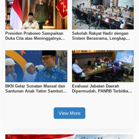
Presiden Prabowo Sampaikan
Sekolah Rakyat Hadir dengan
Duka Cita atas Meninggalnya
Sistem Berasrama, Lengkap
Pengemudi Ojol
Fasilitas dan Layanan
Kesehatan
BKN Gelar Sunatan Massal dan
Evaluasi Jabatan Daerah
Santunan Anak Yatim Sambut
Dipermudah, PANRB Terbitkan
Tahun Baru Islam 1447 H
Surat Persetujuan Terbaru
View More