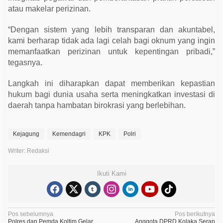
atau makelar perizinan.
“Dengan sistem yang lebih transparan dan akuntabel,
kami berharap tidak ada lagi celah bagi oknum yang ingin
memanfaatkan perizinan untuk kepentingan pribadi,”
tegasnya.
Langkah ini diharapkan dapat memberikan kepastian
hukum bagi dunia usaha serta meningkatkan investasi di
daerah tanpa hambatan birokrasi yang berlebihan.
Kejagung
Kemendagri
KPK
Polri
Writer: Redaksi
Ikuti Kami
N
Pos sebelumnya
Pos berikutnya
Polres dan Pemda Koltim Gelar
Anggota DPRD Kolaka Serap