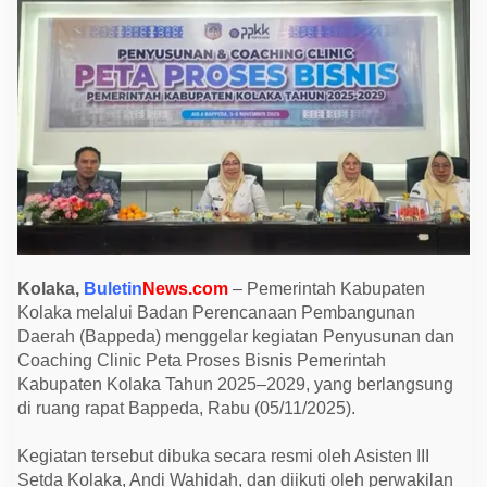
P
e
t
a
P
r
o
s
e
s
B
i
s
n
i
s
T
e
Kolaka,
Buletin
News.com
– Pemerintah Kabupaten
r
Kolaka melalui Badan Perencanaan Pembangunan
p
a
Daerah (Bappeda) menggelar kegiatan Penyusunan dan
d
Coaching Clinic Peta Proses Bisnis Pemerintah
u
u
Kabupaten Kolaka Tahun 2025–2029, yang berlangsung
n
di ruang rapat Bappeda, Rabu (05/11/2025).
t
u
k
Kegiatan tersebut dibuka secara resmi oleh Asisten III
W
u
Setda Kolaka, Andi Wahidah, dan diikuti oleh perwakilan