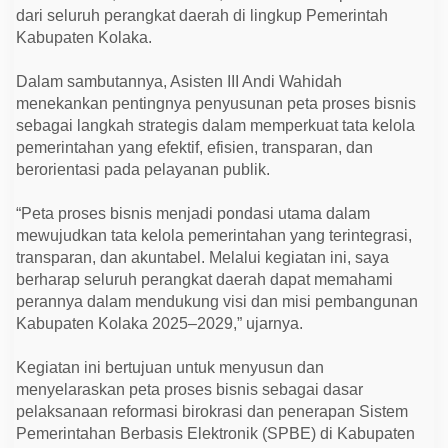
j
dari seluruh perangkat daerah di lingkup Pemerintah
u
d
Kabupaten Kolaka.
k
a
Dalam sambutannya, Asisten III Andi Wahidah
n
S
menekankan pentingnya penyusunan peta proses bisnis
P
sebagai langkah strategis dalam memperkuat tata kelola
B
E
pemerintahan yang efektif, efisien, transparan, dan
E
berorientasi pada pelayanan publik.
f
e
k
“Peta proses bisnis menjadi pondasi utama dalam
t
i
mewujudkan tata kelola pemerintahan yang terintegrasi,
f
transparan, dan akuntabel. Melalui kegiatan ini, saya
d
a
berharap seluruh perangkat daerah dapat memahami
n
perannya dalam mendukung visi dan misi pembangunan
A
k
Kabupaten Kolaka 2025–2029,” ujarnya.
u
n
t
Kegiatan ini bertujuan untuk menyusun dan
a
menyelaraskan peta proses bisnis sebagai dasar
b
pelaksanaan reformasi birokrasi dan penerapan Sistem
e
l
Pemerintahan Berbasis Elektronik (SPBE) di Kabupaten