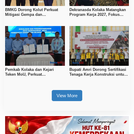
BMKG Dorong Kolut Perkuat
Dekranasda Kolaka Matangkan
Mitigasi Gempa dan
Program Kerja 2027, Fokus
Kesiapsiagaan Masyarakat
Tingkatkan Daya Saing
Kerajinan Lokal
Pemkab Kolaka dan Kejari
Bupati Amri Dorong Sertifikasi
Teken MoU, Perkuat
Tenaga Kerja Konstruksi untuk
Pendampingan Hukum
Tingkatkan Daya Saing SDM
Kolaka
View More