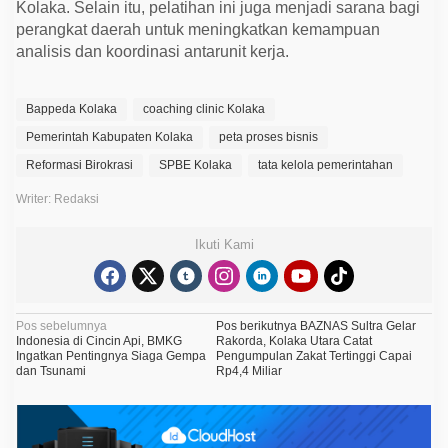
Kolaka. Selain itu, pelatihan ini juga menjadi sarana bagi
perangkat daerah untuk meningkatkan kemampuan
analisis dan koordinasi antarunit kerja.
Bappeda Kolaka
coaching clinic Kolaka
Pemerintah Kabupaten Kolaka
peta proses bisnis
Reformasi Birokrasi
SPBE Kolaka
tata kelola pemerintahan
Writer: Redaksi
Ikuti Kami
N
Pos sebelumnya
Pos berikutnya
BAZNAS Sultra Gelar
Indonesia di Cincin Api, BMKG
Rakorda, Kolaka Utara Catat
a
Ingatkan Pentingnya Siaga Gempa
Pengumpulan Zakat Tertinggi Capai
dan Tsunami
Rp4,4 Miliar
v
i
g