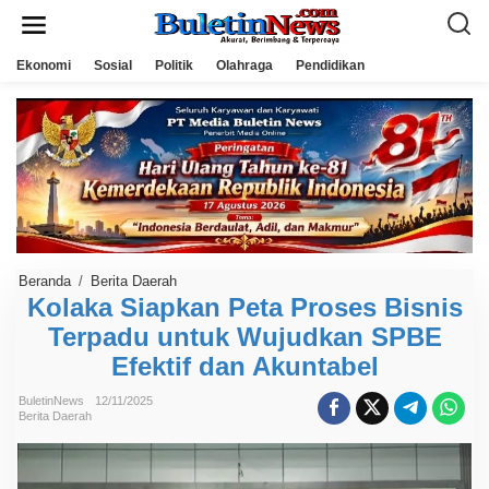
L
e
w
a
Ekonomi
Sosial
Politik
Olahraga
Pendidikan
t
i
k
e
k
o
n
t
e
n
Beranda
/
Berita Daerah
K
o
Kolaka Siapkan Peta Proses Bisnis
l
Terpadu untuk Wujudkan SPBE
a
k
Efektif dan Akuntabel
a
S
i
BuletinNews
12/11/2025
a
Berita Daerah
p
k
a
n