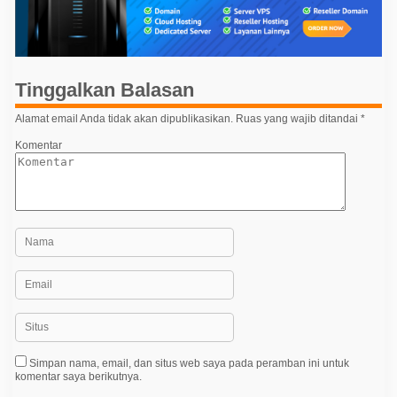
a
s
i
p
Tinggalkan Balasan
o
Alamat email Anda tidak akan dipublikasikan.
Ruas yang wajib ditandai
*
s
Komentar
Simpan nama, email, dan situs web saya pada peramban ini untuk
komentar saya berikutnya.