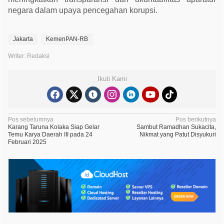
negara dalam upaya pencegahan korupsi.
Jakarta
KemenPAN-RB
Writer: Redaksi
Ikuti Kami
N
Pos sebelumnya
Pos berikutnya
Karang Taruna Kolaka Siap Gelar
Sambut Ramadhan Sukacita,
a
Temu Karya Daerah III pada 24
Nikmat yang Patut Disyukuri
Februari 2025
v
i
g
a
s
i