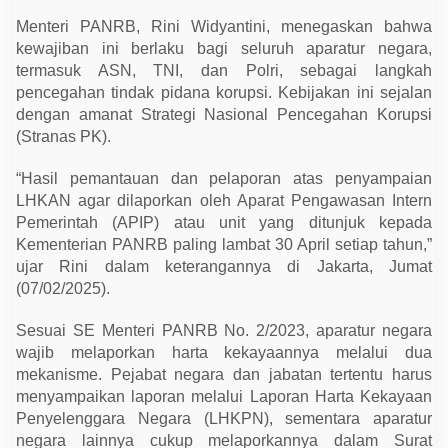
a
L
Menteri PANRB, Rini Widyantini, menegaskan bahwa
a
kewajiban ini berlaku bagi seluruh aparatur negara,
p
o
termasuk ASN, TNI, dan Polri, sebagai langkah
r
pencegahan tindak pidana korupsi. Kebijakan ini sejalan
k
a
dengan amanat Strategi Nasional Pencegahan Korupsi
n
(Stranas PK).
H
a
r
“Hasil pemantauan dan pelaporan atas penyampaian
t
LHKAN agar dilaporkan oleh Aparat Pengawasan Intern
a
K
Pemerintah (APIP) atau unit yang ditunjuk kepada
e
Kementerian PANRB paling lambat 30 April setiap tahun,”
k
a
ujar Rini dalam keterangannya di Jakarta, Jumat
y
(07/02/2025).
a
a
n
Sesuai SE Menteri PANRB No. 2/2023, aparatur negara
S
e
wajib melaporkan harta kekayaannya melalui dua
b
mekanisme. Pejabat negara dan jabatan tertentu harus
e
menyampaikan laporan melalui Laporan Harta Kekayaan
l
u
Penyelenggara Negara (LHKPN), sementara aparatur
m
negara lainnya cukup melaporkannya dalam Surat
3