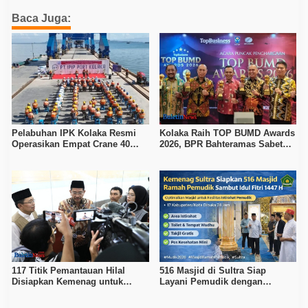
Baca Juga:
Pelabuhan IPK Kolaka Resmi
Kolaka Raih TOP BUMD Awards
Operasikan Empat Crane 40
2026, BPR Bahteramas Sabet
Ton, Perkuat Logistik Kawasan
Bintang 4
Industri
117 Titik Pemantauan Hilal
516 Masjid di Sultra Siap
Disiapkan Kemenag untuk
Layani Pemudik dengan
Tentukan 1 Syawal 1447 H
Fasilitas Ibadah dan Istirahat