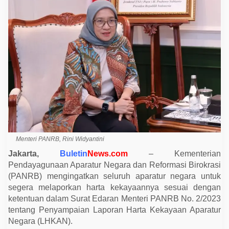
N
R
B
I
n
g
a
t
k
a
n
A
p
a
r
a
t
u
Menteri PANRB, Rini Widyantini
r
N
Jakarta,
Buletin
News.com
– Kementerian
e
g
Pendayagunaan Aparatur Negara dan Reformasi Birokrasi
a
(PANRB) mengingatkan seluruh aparatur negara untuk
r
a
segera melaporkan harta kekayaannya sesuai dengan
S
ketentuan dalam Surat Edaran Menteri PANRB No. 2/2023
e
g
tentang Penyampaian Laporan Harta Kekayaan Aparatur
e
Negara (LHKAN).
r