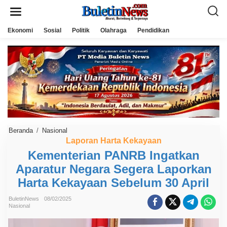
L
e
w
a
Ekonomi
Sosial
Politik
Olahraga
Pendidikan
t
i
k
e
k
o
n
t
e
n
Beranda
/
Nasional
K
e
Laporan Harta Kekayaan
m
Kementerian PANRB Ingatkan
e
n
Aparatur Negara Segera Laporkan
t
e
Harta Kekayaan Sebelum 30 April
r
i
a
BuletinNews
08/02/2025
Nasional
n
P
A