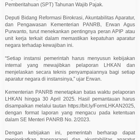
0
Pemberitahuan (SPT) Tahunan Wajib Pajak.
A
p
r
Deputi Bidang Reformasi Birokrasi, Akuntabilitas Aparatur,
i
dan Pengawasan Kementerian PANRB, Erwan Agus
l
Purwanto, turut menekankan pentingnya peran APIP atau
unit kerja terkait dalam memastikan kepatuhan aparatur
negara terhadap kewajiban ini.
“Setiap instansi pemerintah harus menyusun kebijakan
internal yang mewajibkan pelaporan LHKAN dan
menjelaskan secara teknis penyampaiannya bagi setiap
aparatur negara di instansinya,” ujar Erwan.
Kementerian PANRB menetapkan batas waktu pelaporan
LHKAN hingga 30 April 2025. Hasil pemantauan harus
disampaikan melalui tautan https://bit.ly/FormLHKAN2025,
dengan format laporan yang mengacu pada ketentuan
dalam SE Menteri PANRB No. 2/2023.
Dengan kebijakan ini, pemerintah berharap dapat
meningkatkan transparansi dan akuntabilitas aparatur