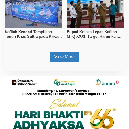
Kafilah Kendari Tampilkan
Bupati Kolaka Lepas Kafilah
Tenun Khas Sultra pada Pawai
MTQ XXXI, Target Harumkan
Ta’aruf MTQ di Konawe
Nama Daerah di Tingkat
Provinsi
View More