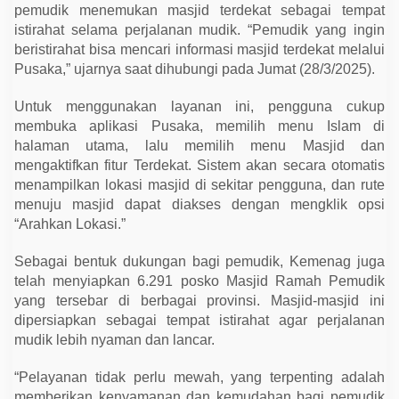
s
pemudik menemukan masjid terdekat sebagai tempat
i
istirahat selama perjalanan mudik. “Pemudik yang ingin
P
u
beristirahat bisa mencari informasi masjid terdekat melalui
s
Pusaka,” ujarnya saat dihubungi pada Jumat (28/3/2025).
a
k
a
Untuk menggunakan layanan ini, pengguna cukup
P
membuka aplikasi Pusaka, memilih menu Islam di
e
m
halaman utama, lalu memilih menu Masjid dan
u
mengaktifkan fitur Terdekat. Sistem akan secara otomatis
d
i
menampilkan lokasi masjid di sekitar pengguna, dan rute
k
menuju masjid dapat diakses dengan mengklik opsi
“Arahkan Lokasi.”
Sebagai bentuk dukungan bagi pemudik, Kemenag juga
telah menyiapkan 6.291 posko Masjid Ramah Pemudik
yang tersebar di berbagai provinsi. Masjid-masjid ini
dipersiapkan sebagai tempat istirahat agar perjalanan
mudik lebih nyaman dan lancar.
“Pelayanan tidak perlu mewah, yang terpenting adalah
memberikan kenyamanan dan kemudahan bagi pemudik