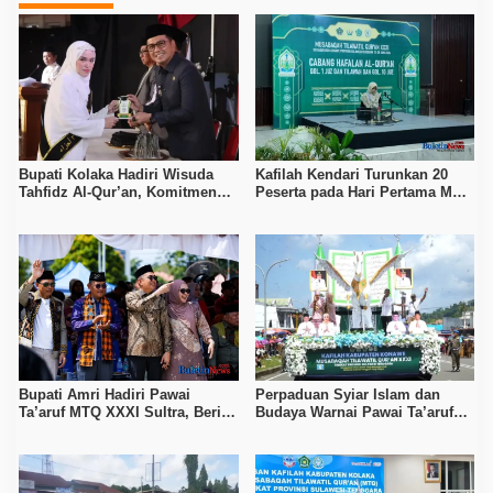
Bupati Kolaka Hadiri Wisuda
Kafilah Kendari Turunkan 20
Tahfidz Al-Qur’an, Komitmen
Peserta pada Hari Pertama MTQ
Dukung Pendidikan Keagamaan
Sultra 2026 di Konawe
Bupati Amri Hadiri Pawai
Perpaduan Syiar Islam dan
Ta’aruf MTQ XXXI Sultra, Beri
Budaya Warnai Pawai Ta’aruf
Dukungan untuk Kafilah Kolaka
MTQ XXXI Sultra