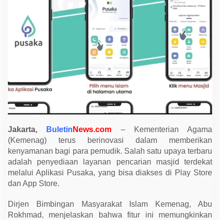
a
n
F
i
t
u
r
P
e
n
c
a
r
i
a
n
M
a
Jakarta,
Buletin
News.com
– Kementerian Agama
s
(Kemenag) terus berinovasi dalam memberikan
j
i
kenyamanan bagi para pemudik. Salah satu upaya terbaru
d
adalah penyediaan layanan pencarian masjid terdekat
d
i
melalui Aplikasi Pusaka, yang bisa diakses di Play Store
A
dan App Store.
p
l
i
Dirjen Bimbingan Masyarakat Islam Kemenag, Abu
k
Rokhmad, menjelaskan bahwa fitur ini memungkinkan
a