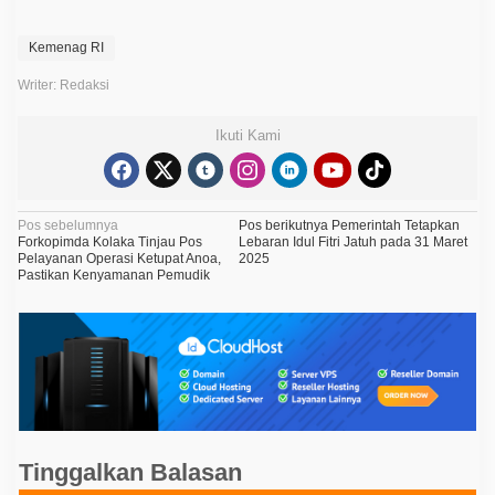
Kemenag RI
Writer: Redaksi
Ikuti Kami
N
Pos sebelumnya
Pos berikutnya
Pemerintah Tetapkan
Forkopimda Kolaka Tinjau Pos
Lebaran Idul Fitri Jatuh pada 31 Maret
a
Pelayanan Operasi Ketupat Anoa,
2025
Pastikan Kenyamanan Pemudik
v
i
g
a
s
i
p
Tinggalkan Balasan
o