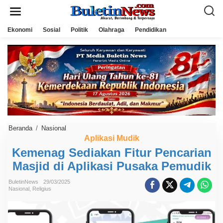
L
e
w
a
Ekonomi
Sosial
Politik
Olahraga
Pendidikan
t
i
k
e
k
o
n
t
e
n
Beranda
/
Nasional
K
e
Aplikasi Mudik
m
Kemenag Sediakan Fitur Pencarian
e
n
Masjid di Aplikasi Pusaka Pemudik
a
g
S
BuletinNews
29/03/2025
e
Nasional
,
Religius
d
i
a
k