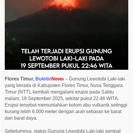
i
L
a
k
i
-
l
a
k
i
E
r
u
p
s
i
,
K
Flores Timur,
Buletin
News
– Gunung Lewotobi Laki-laki
o
yang berada di Kabupaten Flores Timur, Nusa Tenggara
l
o
Timur (NTT), kembali mengalami erupsi pada Sabtu
m
malam, 19 September 2025, sekitar pukul 22.46 WITA.
A
b
Erupsi tersebut memuntahkan kolom abu vulkanik setinggi
u
kurang lebih 6.000 meter dengan arah sebaran ke barat
C
a
dan barat daya.
p
a
i
Sebelumnya, status Gunung Lewotobi Laki-laki sempat