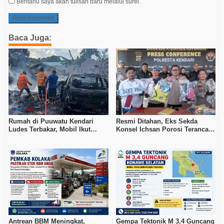
Beritahu saya akan tulisan baru melalui surel.
Baca Juga:
Rumah di Puuwatu Kendari
Resmi Ditahan, Eks Sekda
Ludes Terbakar, Mobil Ikut
Konsel Ichsan Porosi Terancam
Hangus, Kerugian Capai Rp500
5 Tahun Penjara
Juta
Antrean BBM Meningkat,
Gempa Tektonik M 3,4 Guncang