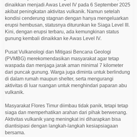
6
dinaikkan menjadi Awas Level IV pada 6 September 2025
.
0
akibat peningkatan aktivitas vulkanik. Namun setelah
0
kondisi cenderung stagnan dengan hanya mengeluarkan
0
erupsi hembusan, statusnya diturunkan ke Siaga Level III.
M
e
Kini, dengan erupsi terbaru, ada kemungkinan status
t
gunung kembali dinaikkan ke Awas Level IV.
e
r
d
Pusat Vulkanologi dan Mitigasi Bencana Geologi
i
F
(PVMBG) merekomendasikan masyarakat agar tetap
l
waspada dan menjaga jarak aman minimal 7 kilometer
o
r
dari puncak gunung. Warga juga diminta untuk berlindung
e
di dalam rumah maupun shelter, serta mengurangi
s
T
aktivitas di luar ruangan untuk menghindari paparan abu
i
vulkanik.
m
u
r
Masyarakat Flores Timur diimbau tidak panik, tetapi tetap
siaga dan memperhatikan arahan dari pihak berwenang.
Aktivitas vulkanik yang meningkat ini diharapkan bisa
diantisipasi dengan langkah-langkah kesiapsiagaan
bersama.