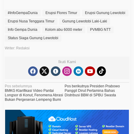
#InfoGempaDunia
Erupsi Flores Timur
Erupsi Gunung Lewotobi
Erupsi Nusa Tenggara Timur
Gunung Lewotobi Laki-Laki
Info Gempa Dunia
Kolom abu 6000 meter
PVMBG NTT
Status Siaga Gunung Lewotobi
Writer: Redaksi
Ikuti Kami
N
Pos sebelumnya
Pos berikutnya
Presiden Prabowo
BMKG Klarifikasi Video Pantai
Panggil Dirut Pertamina Bahas
a
Longsor di Konut, Fenomena Abrasi
Distribusi BBM di SPBU Swasta
Bukan Pergeseran Lempeng Bumi
v
i
g
a