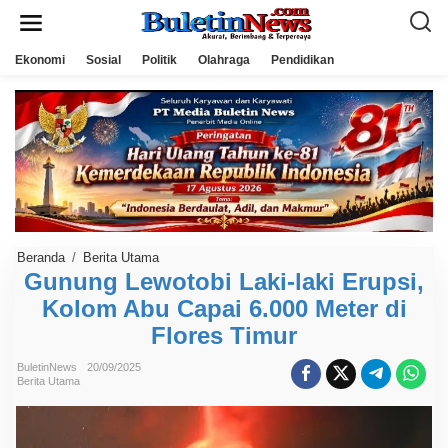
L
e
w
a
Ekonomi
Sosial
Politik
Olahraga
Pendidikan
t
i
k
e
k
o
n
t
e
n
Beranda
/
Berita Utama
G
u
Gunung Lewotobi Laki-laki Erupsi,
n
Kolom Abu Capai 6.000 Meter di
u
n
Flores Timur
g
L
e
BuletinNews
20/09/2025
w
Berita Utama
o
t
o
b