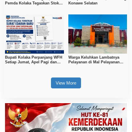
Pemda Kolaka Tegaskan Stok
Konawe Selatan
Pertalite dan Pertamax Aman
Bupati Kolaka Perpanjang WFH
Warga Keluhkan Lambatnya
Setiap Jumat, Apel Pagi dan
Pelayanan di Mal Pelayanan
Sore ASN Diaktifkan Kembali
Publik Kolaka
View More