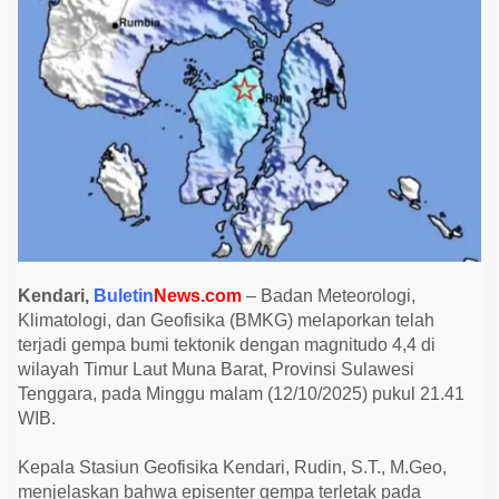
a
4
,
4
S
R
T
e
r
a
s
a
d
i
M
u
n
a
Kendari,
Buletin
News.com
– Badan Meteorologi,
B
Klimatologi, dan Geofisika (BMKG) melaporkan telah
a
r
terjadi gempa bumi tektonik dengan magnitudo 4,4 di
a
wilayah Timur Laut Muna Barat, Provinsi Sulawesi
t
,
Tenggara, pada Minggu malam (12/10/2025) pukul 21.41
W
WIB.
a
r
g
Kepala Stasiun Geofisika Kendari, Rudin, S.T., M.Geo,
a
D
menjelaskan bahwa episenter gempa terletak pada