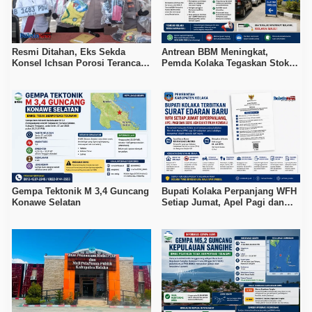
Resmi Ditahan, Eks Sekda
Antrean BBM Meningkat,
Konsel Ichsan Porosi Terancam
Pemda Kolaka Tegaskan Stok
5 Tahun Penjara
Pertalite dan Pertamax Aman
Gempa Tektonik M 3,4 Guncang
Bupati Kolaka Perpanjang WFH
Konawe Selatan
Setiap Jumat, Apel Pagi dan
Sore ASN Diaktifkan Kembali