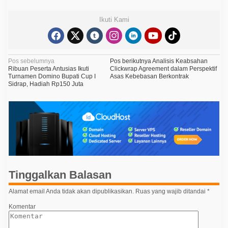
Ikuti Kami
N
Pos sebelumnya
Pos berikutnya
Analisis Keabsahan
Ribuan Peserta Antusias Ikuti
Clickwrap Agreement dalam Perspektif
a
Turnamen Domino Bupati Cup I
Asas Kebebasan Berkontrak
Sidrap, Hadiah Rp150 Juta
v
i
g
a
s
i
p
Tinggalkan Balasan
o
Alamat email Anda tidak akan dipublikasikan.
Ruas yang wajib ditandai
*
s
Komentar