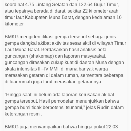
i
koordinat 4.75 Lintang Selatan dan 122.64 Bujur Timur,
m
i
atau tepatnya berada di darat, sekitar 22 kilometer arah
n
timur laut Kabupaten Muna Barat, dengan kedalaman 10
t
kilometer.
a
T
e
BMKG mengidentifikasi gempa tersebut sebagai jenis
t
a
gempa dangkal akibat aktivitas sesar aktif di wilayah Timur
p
Laut Muna Barat. Berdasarkan hasil analisis peta
T
e
guncangan (shakemap) dan laporan masyarakat,
n
guncangan dirasakan cukup kuat di daerah Muna dengan
a
n
skala intensitas III–IV MMI, di mana banyak warga
g
merasakan getaran di dalam rumah, sementara beberapa
di luar rumah juga turut merasakan getarannya.
“Hingga saat ini belum ada laporan kerusakan akibat
gempa tersebut. Hasil pemodelan menunjukkan bahwa
gempa bumi tidak berpotensi tsunami,” jelas Rudin dalam
keterangan resmi.
BMKG juga menyampaikan bahwa hingga pukul 22.03