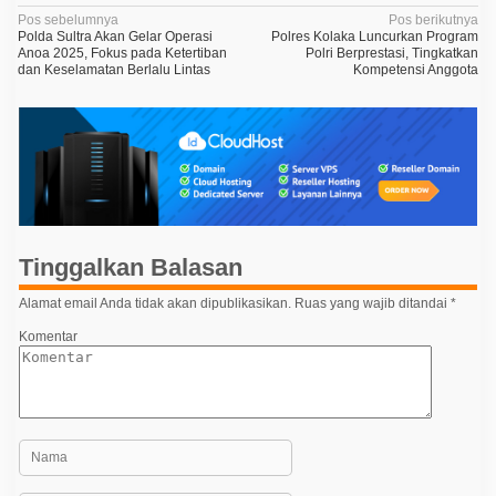
N
Pos sebelumnya
Pos berikutnya
Polda Sultra Akan Gelar Operasi
Polres Kolaka Luncurkan Program
a
Anoa 2025, Fokus pada Ketertiban
Polri Berprestasi, Tingkatkan
dan Keselamatan Berlalu Lintas
Kompetensi Anggota
v
i
g
a
s
i
p
Tinggalkan Balasan
o
Alamat email Anda tidak akan dipublikasikan.
Ruas yang wajib ditandai
*
s
Komentar