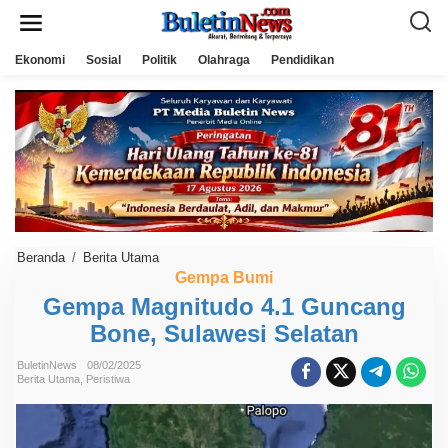
L
e
w
a
Ekonomi
Sosial
Politik
Olahraga
Pendidikan
t
i
k
e
k
o
n
t
e
n
Beranda
/
Berita Utama
G
e
Gempa Bumi
m
Gempa Magnitudo 4.1 Guncang
p
a
Bone, Sulawesi Selatan
M
a
g
BuletinNews
08/02/2025
n
Berita Utama
,
Peristiwa
i
t
u
d