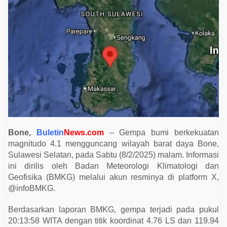
o
4
.
1
G
u
n
c
a
n
g
B
o
n
e
,
S
u
Bone,
Buletin
News.com
– Gempa bumi berkekuatan
l
magnitudo 4.1 mengguncang wilayah barat daya Bone,
a
w
Sulawesi Selatan, pada Sabtu (8/2/2025) malam. Informasi
e
ini dirilis oleh Badan Meteorologi Klimatologi dan
s
Geofisika (BMKG) melalui akun resminya di platform X,
i
S
@infoBMKG.
e
l
a
Berdasarkan laporan BMKG, gempa terjadi pada pukul
t
20:13:58 WITA dengan titik koordinat 4.76 LS dan 119.94
a