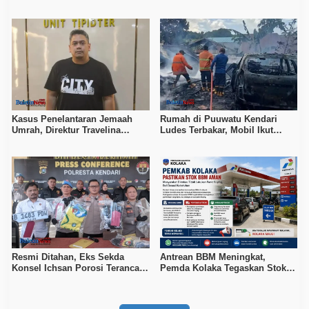
Temukan 21 Mata Busur dan
17 Pro Max Curian
Dua Ketapel
Kasus Penelantaran Jemaah
Rumah di Puuwatu Kendari
Umrah, Direktur Travelina
Ludes Terbakar, Mobil Ikut
Indonesia Diamankan Polisi
Hangus, Kerugian Capai Rp500
Juta
Resmi Ditahan, Eks Sekda
Antrean BBM Meningkat,
Konsel Ichsan Porosi Terancam
Pemda Kolaka Tegaskan Stok
5 Tahun Penjara
Pertalite dan Pertamax Aman