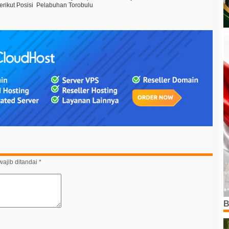
rikut Posisi
Pelabuhan Torobulu
ajib ditandai
*
B