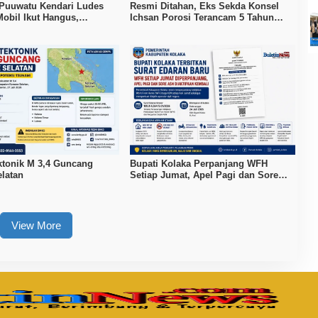
Puuwatu Kendari Ludes
Resmi Ditahan, Eks Sekda Konsel
Mobil Ikut Hangus,
Ichsan Porosi Terancam 5 Tahun
Capai Rp500 Juta
Penjara
tonik M 3,4 Guncang
Bupati Kolaka Perpanjang WFH
latan
Setiap Jumat, Apel Pagi dan Sore
ASN Diaktifkan Kembali
View More