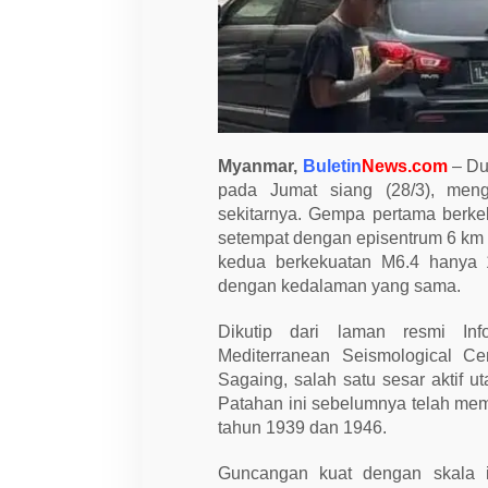
a
k
a
n
M
e
l
u
a
s
Myanmar,
Buletin
News.com
– Du
H
pada Jumat siang (28/3), men
i
n
sekitarnya. Gempa pertama berkek
g
setempat dengan episentrum 6 km 
g
a
kedua berkekuatan M6.4 hanya 
T
dengan kedalaman yang sama.
h
a
i
Dikutip dari laman resmi Inf
l
Mediterranean Seismological Ce
a
n
Sagaing, salah satu sesar aktif
d
Patahan ini sebelumnya telah mem
tahun 1939 dan 1946.
Guncangan kuat dengan skala i