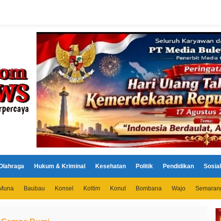
Olahraga
Hukum & Kriminal
Kesehatan
Politik
Pendidikan
Sosial
Muna
Baubau
Konsel
Koltim
Konut
Bombana
Wajo
Semaran