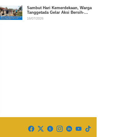
Sambut Hari Kemerdekaan, Warga
Tanggetada Gelar Aksi Bersih-
Bersih Desa
16/07/2026