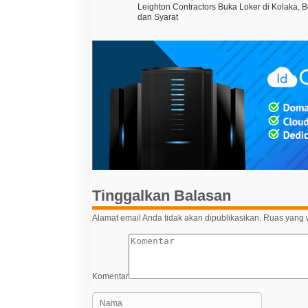
N
Leighton Contractors Buka Loker di Kolaka, Be
a
dan Syarat
v
i
g
a
s
i
p
o
s
Tinggalkan Balasan
Alamat email Anda tidak akan dipublikasikan.
Ruas yang w
Komentar