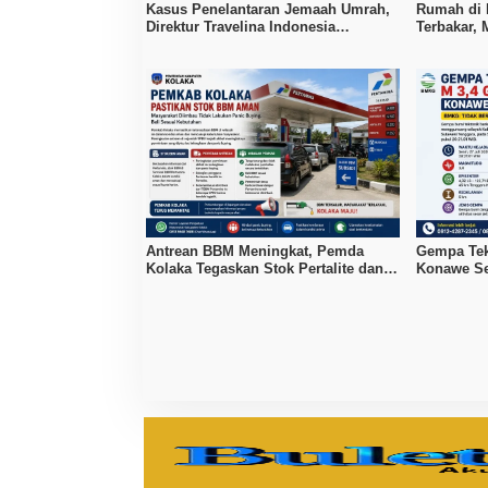
Kasus Penelantaran Jemaah Umrah,
Rumah di 
Direktur Travelina Indonesia
Terbakar, 
Diamankan Polisi
Kerugian 
Antrean BBM Meningkat, Pemda
Gempa Tek
Kolaka Tegaskan Stok Pertalite dan
Konawe Se
Pertamax Aman