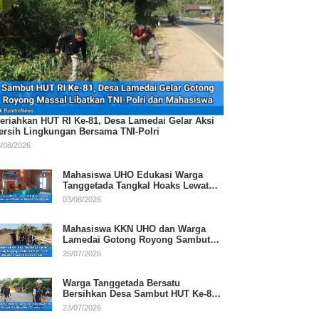
eriahkan HUT RI Ke-81, Desa Lamedai Gelar Aksi
ersih Lingkungan Bersama TNI-Polri
/08/2026
Mahasiswa UHO Edukasi Warga
Tanggetada Tangkal Hoaks Lewat
Program Literasi
03/08/2026
Mahasiswa KKN UHO dan Warga
Lamedai Gotong Royong Sambut
HUT Ke-81 RI
25/07/2026
Warga Tanggetada Bersatu
Bersihkan Desa Sambut HUT Ke-81
RI
23/07/2026