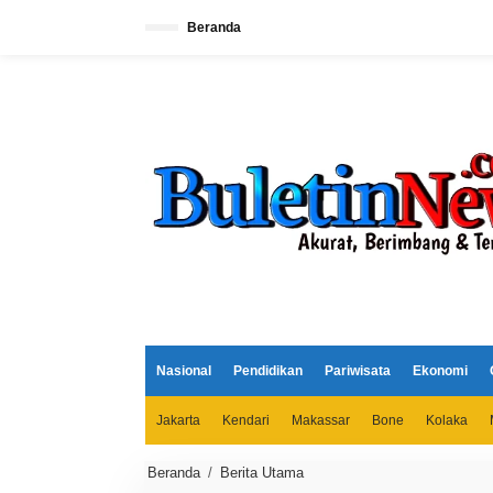
L
e
Beranda
w
a
t
i
k
e
k
o
n
t
e
n
Nasional
Pendidikan
Pariwisata
Ekonomi
Jakarta
Kendari
Makassar
Bone
Kolaka
Beranda
/
Berita Utama
G
e