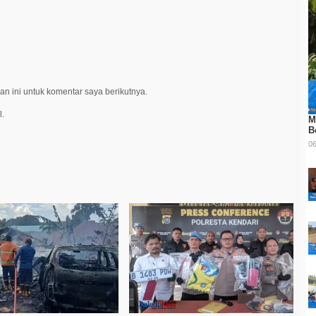
n ini untuk komentar saya berikutnya.
l.
M
B
06