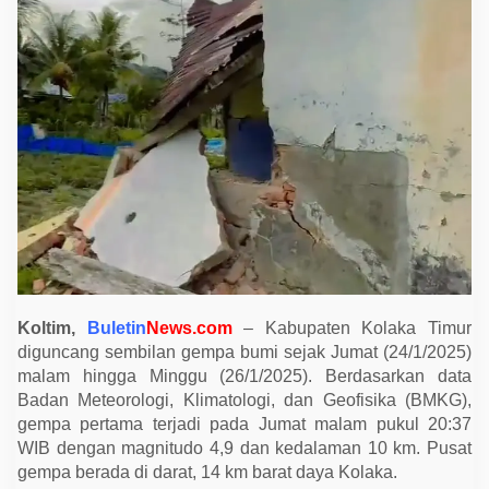
a
n
g
K
o
l
a
k
a
T
i
m
u
r
S
e
b
a
n
y
Koltim,
Buletin
News.com
– Kabupaten Kolaka Timur
a
k
diguncang sembilan gempa bumi sejak Jumat (24/1/2025)
9
malam hingga Minggu (26/1/2025). Berdasarkan data
K
a
Badan Meteorologi, Klimatologi, dan Geofisika (BMKG),
l
gempa pertama terjadi pada Jumat malam pukul 20:37
i
d
WIB dengan magnitudo 4,9 dan kedalaman 10 km. Pusat
a
gempa berada di darat, 14 km barat daya Kolaka.
l