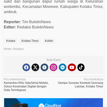
sakit dan bangunan dapur rumah warga di Kelurahan
woitombo, Kecamatan Mowewe, Kabupaten Kolaka Timur,
ambruk.
Reporter:
Tim BuletinNews
Editor:
Redaksi BuletinNews
Kolaka
Kolaka Timur
Koltim
Writer: Redaksi
Ikuti Kami
N
Pos sebelumnya
Pos berikutnya
Kemenkes Rilis SatuSehat Mobile,
Gempa Susulan Kembali Guncang
a
Solusi Kesehatan Digital dengan
Lalolae, Kolaka Timur
Data Terintegrasi
v
i
g