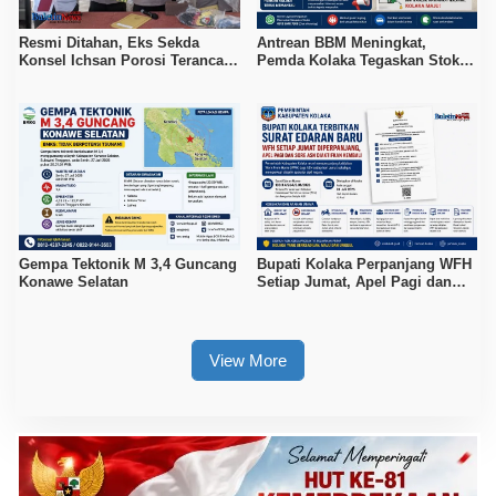
Resmi Ditahan, Eks Sekda
Antrean BBM Meningkat,
Konsel Ichsan Porosi Terancam
Pemda Kolaka Tegaskan Stok
5 Tahun Penjara
Pertalite dan Pertamax Aman
Gempa Tektonik M 3,4 Guncang
Bupati Kolaka Perpanjang WFH
Konawe Selatan
Setiap Jumat, Apel Pagi dan
Sore ASN Diaktifkan Kembali
View More