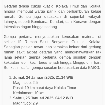
a
m
Getaran terasa cukup kuat di Kolaka Timur dan Kolaka,
T
hingga membuat warga panik dan berhamburan keluar
i
g
rumah. Gempa juga dirasakan di sejumlah wilayah
a
lainnya, seperti Bombana, Kendari, dan Konawe dengan
H
a
intensitas ringan hingga sedang.
r
i
Gempa pertama menyebabkan kerusakan material di
sekitar lift Rumah Sakit Benyamin Gulu di Kolaka.
Sebagian pasien rawat inap terpaksa keluar dari gedung
rumah sakit akibat getaran yang mengkhawatirkan.Tak
lama setelah gempa pertama, gempa susulan dengan
kekuatan lebih kecil terus terjadi hingga Minggu dini hari.
Berikut ini daftar gempa susulan berdasarkan data BMKG:
Jumat, 24 Januari 2025, 21:14 WIB
Magnitudo: 2,5
Pusat: 19 km barat daya Kolaka Timur
Kedalaman: 10 km
Sabtu, 25 Januari 2025, 04:12 WIB
Magnitudo: 2,9