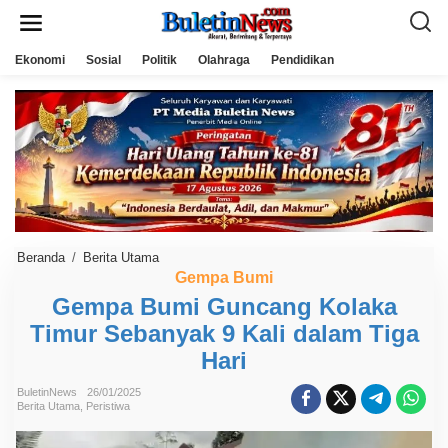
L
e
w
a
Ekonomi
Sosial
Politik
Olahraga
Pendidikan
t
i
k
e
k
o
n
t
e
n
Beranda
/
Berita Utama
G
e
Gempa Bumi
m
Gempa Bumi Guncang Kolaka
p
a
Timur Sebanyak 9 Kali dalam Tiga
B
u
Hari
m
i
G
BuletinNews
26/01/2025
Berita Utama
,
Peristiwa
u
n
c