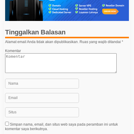
a
s
i
p
Tinggalkan Balasan
o
Alamat email Anda tidak akan dipublikasikan.
Ruas yang wajib ditandai
*
s
Komentar
Simpan nama, email, dan situs web saya pada peramban ini untuk
komentar saya berikutnya.