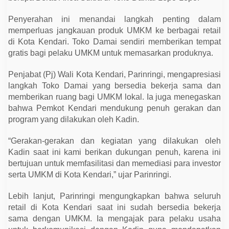
r
o
d
Penyerahan ini menandai langkah penting dalam
u
memperluas jangkauan produk UMKM ke berbagai retail
k
di Kota Kendari. Toko Damai sendiri memberikan tempat
L
o
gratis bagi pelaku UMKM untuk memasarkan produknya.
k
a
l
Penjabat (Pj) Wali Kota Kendari, Parinringi, mengapresiasi
M
langkah Toko Damai yang bersedia bekerja sama dan
a
s
memberikan ruang bagi UMKM lokal. Ia juga menegaskan
u
bahwa Pemkot Kendari mendukung penuh gerakan dan
k
R
program yang dilakukan oleh Kadin.
e
t
“Gerakan-gerakan dan kegiatan yang dilakukan oleh
a
i
Kadin saat ini kami berikan dukungan penuh, karena ini
l
bertujuan untuk memfasilitasi dan memediasi para investor
serta UMKM di Kota Kendari,” ujar Parinringi.
Lebih lanjut, Parinringi mengungkapkan bahwa seluruh
retail di Kota Kendari saat ini sudah bersedia bekerja
sama dengan UMKM. Ia mengajak para pelaku usaha