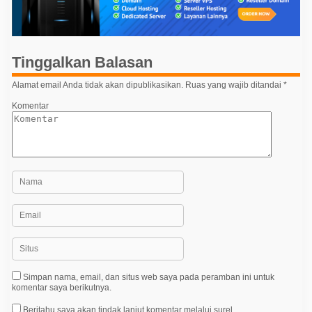
a
s
i
p
Tinggalkan Balasan
o
Alamat email Anda tidak akan dipublikasikan.
Ruas yang wajib ditandai
*
s
Komentar
Simpan nama, email, dan situs web saya pada peramban ini untuk
komentar saya berikutnya.
Beritahu saya akan tindak lanjut komentar melalui surel.