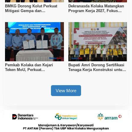
BMKG Dorong Kolut Perkuat
Dekranasda Kolaka Matangkan
Mitigasi Gempa dan
Program Kerja 2027, Fokus
Kesiapsiagaan Masyarakat
Tingkatkan Daya Saing
Kerajinan Lokal
Pemkab Kolaka dan Kejari
Bupati Amri Dorong Sertifikasi
Teken MoU, Perkuat
Tenaga Kerja Konstruksi untuk
Pendampingan Hukum
Tingkatkan Daya Saing SDM
Kolaka
View More