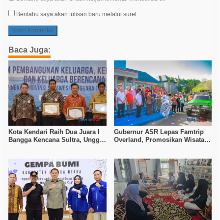
Beritahu saya akan tulisan baru melalui surel.
Baca Juga:
Kota Kendari Raih Dua Juara I
Gubernur ASR Lepas Famtrip
Bangga Kencana Sultra, Unggul
Overland, Promosikan Wisata
pada Pelayanan MOW dan Data
Bombana, Kolaka, dan Koltim
Keluarga