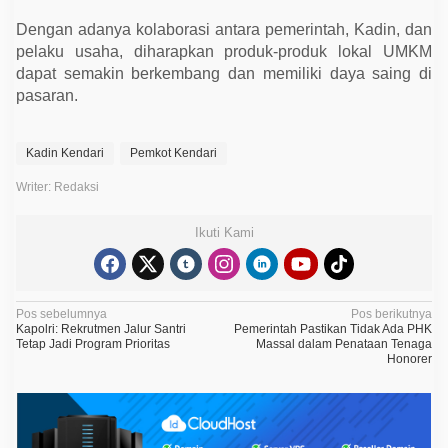
Dengan adanya kolaborasi antara pemerintah, Kadin, dan
pelaku usaha, diharapkan produk-produk lokal UMKM
dapat semakin berkembang dan memiliki daya saing di
pasaran.
Kadin Kendari
Pemkot Kendari
Writer: Redaksi
Ikuti Kami
N
Pos sebelumnya
Pos berikutnya
Kapolri: Rekrutmen Jalur Santri
Pemerintah Pastikan Tidak Ada PHK
a
Tetap Jadi Program Prioritas
Massal dalam Penataan Tenaga
Honorer
v
i
g