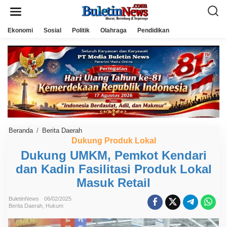
L
e
w
a
Ekonomi
Sosial
Politik
Olahraga
Pendidikan
t
i
k
e
k
o
n
t
e
n
Beranda
/
Berita Daerah
D
u
Dukung Produk Lokal
k
Dukung UMKM, Pemkot Kendari
u
n
dan Kadin Fasilitasi Produk Lokal
g
U
Masuk Retail
M
K
M
BuletinNews
06/02/2025
Berita Daerah
,
Hukum
,
P
e