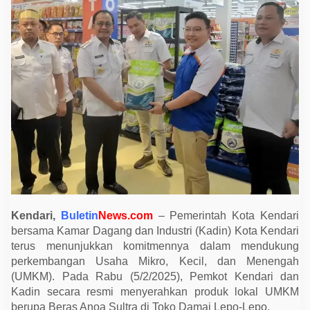
m
k
o
t
K
e
n
d
a
r
i
d
a
n
K
a
d
i
n
F
a
Kendari,
Buletin
News.com
– Pemerintah Kota Kendari
s
bersama Kamar Dagang dan Industri (Kadin) Kota Kendari
i
l
terus menunjukkan komitmennya dalam mendukung
i
perkembangan Usaha Mikro, Kecil, dan Menengah
t
a
(UMKM). Pada Rabu (5/2/2025), Pemkot Kendari dan
s
Kadin secara resmi menyerahkan produk lokal UMKM
i
P
berupa Beras Anoa Sultra di Toko Damai Lepo-Lepo.