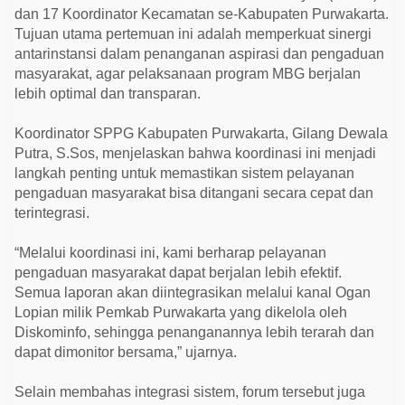
n
dan 17 Koordinator Kecamatan se-Kabupaten Purwakarta.
g
k
Tujuan utama pertemuan ini adalah memperkuat sinergi
a
antarinstansi dalam penanganan aspirasi dan pengaduan
t
masyarakat, agar pelaksanaan program MBG berjalan
k
a
lebih optimal dan transparan.
n
L
a
Koordinator SPPG Kabupaten Purwakarta, Gilang Dewala
y
Putra, S.Sos, menjelaskan bahwa koordinasi ini menjadi
a
n
langkah penting untuk memastikan sistem pelayanan
a
pengaduan masyarakat bisa ditangani secara cepat dan
n
P
terintegrasi.
e
n
g
“Melalui koordinasi ini, kami berharap pelayanan
a
pengaduan masyarakat dapat berjalan lebih efektif.
d
u
Semua laporan akan diintegrasikan melalui kanal Ogan
a
Lopian milik Pemkab Purwakarta yang dikelola oleh
n
P
Diskominfo, sehingga penanganannya lebih terarah dan
r
dapat dimonitor bersama,” ujarnya.
o
g
r
Selain membahas integrasi sistem, forum tersebut juga
a