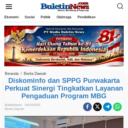
L
e
w
a
Ekonomi
Sosial
Politik
Olahraga
Pendidikan
t
i
k
e
k
o
n
t
e
n
Beranda
/
Berita Daerah
D
i
Diskominfo dan SPPG Purwakarta
s
Perkuat Sinergi Tingkatkan Layanan
k
o
Pengaduan Program MBG
m
i
n
BuletinNews
04/10/2025
f
Berita Daerah
o
d
a
n