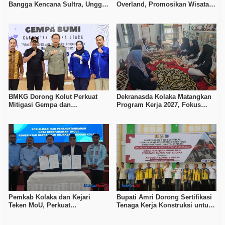
Bangga Kencana Sultra, Unggul
Overland, Promosikan Wisata
pada Pelayanan MOW dan Data
Bombana, Kolaka, dan Koltim
Keluarga
BMKG Dorong Kolut Perkuat
Dekranasda Kolaka Matangkan
Mitigasi Gempa dan
Program Kerja 2027, Fokus
Kesiapsiagaan Masyarakat
Tingkatkan Daya Saing
Kerajinan Lokal
Pemkab Kolaka dan Kejari
Bupati Amri Dorong Sertifikasi
Teken MoU, Perkuat
Tenaga Kerja Konstruksi untuk
Pendampingan Hukum
Tingkatkan Daya Saing SDM
Kolaka