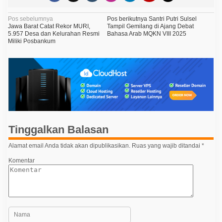
N
Pos sebelumnya
Pos berikutnya
Santri Putri Sulsel
Jawa Barat Catat Rekor MURI,
Tampil Gemilang di Ajang Debat
a
5.957 Desa dan Kelurahan Resmi
Bahasa Arab MQKN VIII 2025
Miliki Posbankum
v
i
g
a
s
i
p
Tinggalkan Balasan
o
Alamat email Anda tidak akan dipublikasikan.
Ruas yang wajib ditandai
*
s
Komentar