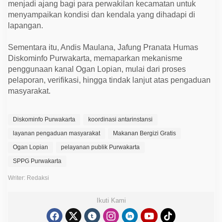
menjadi ajang bagi para perwakilan kecamatan untuk
m
M
menyampaikan kondisi dan kendala yang dihadapi di
B
lapangan.
G
Sementara itu, Andis Maulana, Jafung Pranata Humas
Diskominfo Purwakarta, memaparkan mekanisme
penggunaan kanal Ogan Lopian, mulai dari proses
pelaporan, verifikasi, hingga tindak lanjut atas pengaduan
masyarakat.
Diskominfo Purwakarta
koordinasi antarinstansi
layanan pengaduan masyarakat
Makanan Bergizi Gratis
Ogan Lopian
pelayanan publik Purwakarta
SPPG Purwakarta
Writer: Redaksi
Ikuti Kami