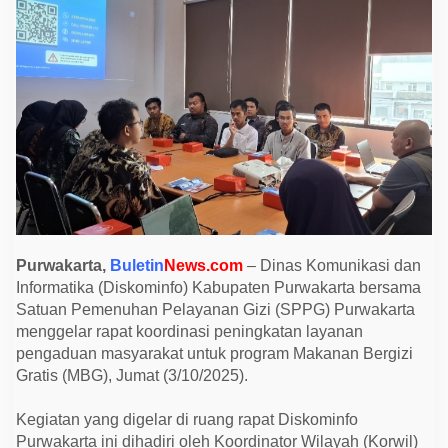
S
P
P
G
P
u
r
w
a
k
a
r
t
a
P
e
r
k
Purwakarta,
Buletin
News.com
– Dinas Komunikasi dan
u
Informatika (Diskominfo) Kabupaten Purwakarta bersama
a
t
Satuan Pemenuhan Pelayanan Gizi (SPPG) Purwakarta
S
menggelar rapat koordinasi peningkatan layanan
i
n
pengaduan masyarakat untuk program Makanan Bergizi
e
Gratis (MBG), Jumat (3/10/2025).
r
g
i
Kegiatan yang digelar di ruang rapat Diskominfo
T
i
Purwakarta ini dihadiri oleh Koordinator Wilayah (Korwil)