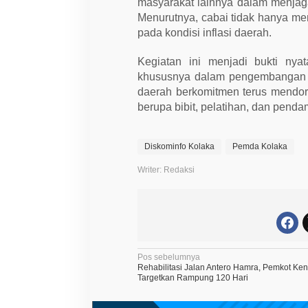
a
masyarakat lainnya dalam menjaga
n
Menurutnya, cabai tidak hanya mem
I
n
pada kondisi inflasi daerah.
f
l
Kegiatan ini menjadi bukti nya
a
s
khususnya dalam pengembangan kom
i
daerah berkomitmen terus mendor
berupa bibit, pelatihan, dan penda
Diskominfo Kolaka
Pemda Kolaka
Writer: Redaksi
N
Pos sebelumnya
Rehabilitasi Jalan Antero Hamra, Pemkot Ken
a
Targetkan Rampung 120 Hari
v