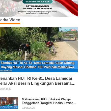
erita Video
eriahkan HUT RI Ke-81, Desa Lamedai
elar Aksi Bersih Lingkungan Bersama
NI-Polri
/08/2026
Mahasiswa UHO Edukasi Warga
Tanggetada Tangkal Hoaks Lewat
Program Literasi
03/08/2026