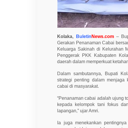
a
n
i
,
T
e
k
a
Kolaka,
Buletin
News.com
– Bupa
n
Gerakan Penanaman Cabai bersam
k
a
Keluarga Sakinah di Kelurahan Ma
n
Penggerak PKK Kabupaten Kolak
P
e
daerah dalam memperkuat ketahana
r
a
n
Dalam sambutannya, Bupati K
S
strategi penting dalam menjaga 
t
r
cabai di masyarakat.
a
t
“Penanaman cabai adalah ujung to
e
g
kepada kelompok tani fokus dan
i
lapangan,” ujar Amri.
s
T
e
Ia juga menekankan pentingnya 
k