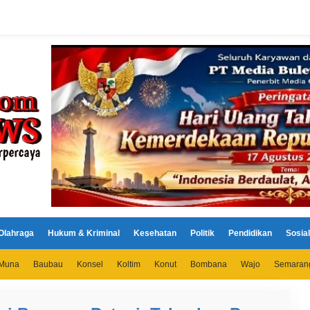
Olahraga
Hukum & Kriminal
Kesehatan
Politik
Pendidikan
Sosial
Muna
Baubau
Konsel
Koltim
Konut
Bombana
Wajo
Semaran