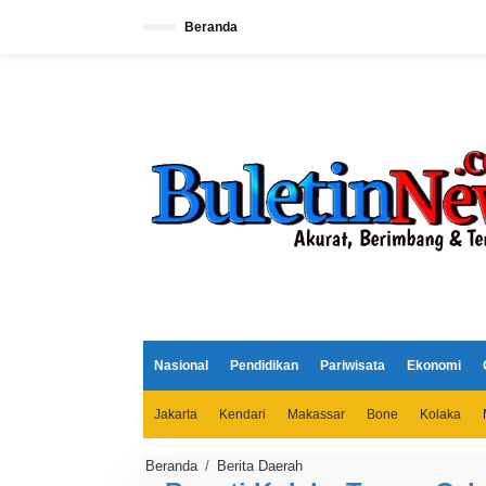
L
e
Beranda
w
a
t
i
k
e
k
o
n
t
e
n
Nasional
Pendidikan
Pariwisata
Ekonomi
Jakarta
Kendari
Makassar
Bone
Kolaka
Beranda
/
Berita Daerah
B
u