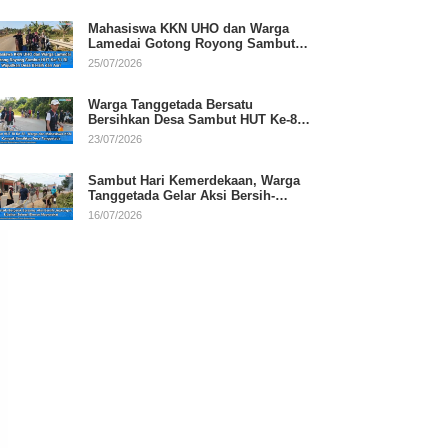
Mahasiswa KKN UHO dan Warga
Lamedai Gotong Royong Sambut
HUT Ke-81 RI
25/07/2026
Warga Tanggetada Bersatu
Bersihkan Desa Sambut HUT Ke-81
RI
23/07/2026
Sambut Hari Kemerdekaan, Warga
Tanggetada Gelar Aksi Bersih-
Bersih Desa
16/07/2026