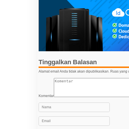
i
g
a
s
i
p
o
s
Tinggalkan Balasan
Alamat email Anda tidak akan dipublikasikan.
Ruas yang w
Komentar