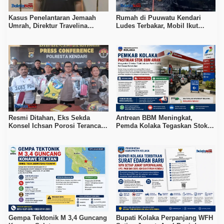
Kasus Penelantaran Jemaah
Rumah di Puuwatu Kendari
Umrah, Direktur Travelina
Ludes Terbakar, Mobil Ikut
Indonesia Diamankan Polisi
Hangus, Kerugian Capai Rp500
Juta
Resmi Ditahan, Eks Sekda
Antrean BBM Meningkat,
Konsel Ichsan Porosi Terancam
Pemda Kolaka Tegaskan Stok
5 Tahun Penjara
Pertalite dan Pertamax Aman
Gempa Tektonik M 3,4 Guncang
Bupati Kolaka Perpanjang WFH