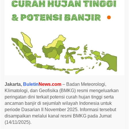
P
e
r
i
n
g
a
t
a
n
D
i
n
i
C
u
r
a
h
H
Jakarta,
Buletin
News.com
– Badan Meteorologi,
u
Klimatologi, dan Geofisika (BMKG) resmi mengeluarkan
j
a
peringatan dini terkait potensi curah hujan tinggi serta
n
ancaman banjir di sejumlah wilayah Indonesia untuk
T
i
periode Dasarian II November 2025. Informasi tersebut
n
disampaikan melalui kanal resmi BMKG pada Jumat
g
(14/11/2025).
g
i