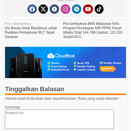
N
Pos sebelumnya
Pos berikutnya
BKN Makassar Rilis
Ulu Baula Gelar Musdesus untuk
Progres Penetapan NIP PPPK Paruh
a
Pastikan Penyaluran BLT Tepat
Waktu Total 144.789 Usulan, 121.531
Sasaran
Sudah ACC
v
i
g
a
s
i
p
Tinggalkan Balasan
o
Alamat email Anda tidak akan dipublikasikan.
Ruas yang wajib ditandai
*
s
Komentar