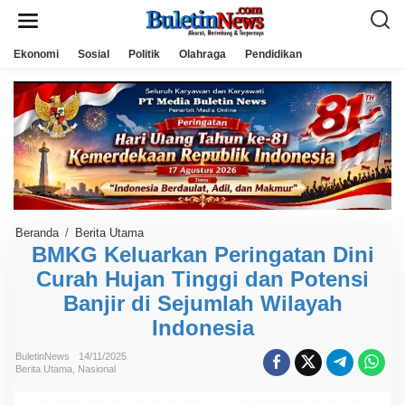
L
e
w
a
Ekonomi
Sosial
Politik
Olahraga
Pendidikan
t
i
k
e
k
o
n
t
e
n
Beranda
/
Berita Utama
B
M
BMKG Keluarkan Peringatan Dini
K
Curah Hujan Tinggi dan Potensi
G
K
Banjir di Sejumlah Wilayah
e
l
Indonesia
u
a
r
BuletinNews
14/11/2025
k
Berita Utama
,
Nasional
a
n