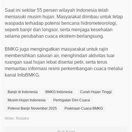
y
a
Saat ini sekitar 55 persen wilayah Indonesia telah
h
I
memasuki musim hujan. Masyarakat diimbau untuk tetap
n
waspada terhadap potensi bencana hidrometeorologi,
d
o
seperti banjir dan longsor, serta menjaga kesehatan
n
selama perubahan cuaca ekstrem berlangsung.
e
s
i
BMKG juga mengingatkan masyarakat untuk rajin
a
membersihkan saluran air, menghindari aktivitas luar
ruangan saat hujan lebat disertai petir, serta terus
memantau informasi resmi perkembangan cuaca melalui
kanal InfoBMKG.
Banjir di Indonesia
BMKG Indonesia
Curah Hujan Tinggi
Musim Hujan Indonesia
Peringatan Dini Cuaca
Potensi Banjir November 2025
Prakiraan Cuaca BMKG
Writer: Redaksi
Ikuti Kami