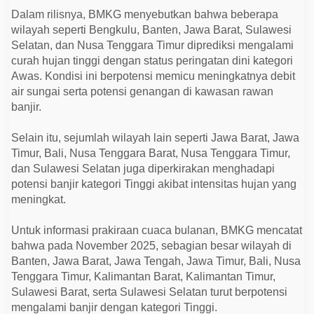
d
Dalam rilisnya, BMKG menyebutkan bahwa beberapa
a
n
wilayah seperti Bengkulu, Banten, Jawa Barat, Sulawesi
P
Selatan, dan Nusa Tenggara Timur diprediksi mengalami
o
t
curah hujan tinggi dengan status peringatan dini kategori
e
Awas. Kondisi ini berpotensi memicu meningkatnya debit
n
s
air sungai serta potensi genangan di kawasan rawan
i
banjir.
B
a
n
Selain itu, sejumlah wilayah lain seperti Jawa Barat, Jawa
j
i
Timur, Bali, Nusa Tenggara Barat, Nusa Tenggara Timur,
r
dan Sulawesi Selatan juga diperkirakan menghadapi
d
i
potensi banjir kategori Tinggi akibat intensitas hujan yang
S
meningkat.
e
j
u
Untuk informasi prakiraan cuaca bulanan, BMKG mencatat
m
bahwa pada November 2025, sebagian besar wilayah di
l
a
Banten, Jawa Barat, Jawa Tengah, Jawa Timur, Bali, Nusa
h
Tenggara Timur, Kalimantan Barat, Kalimantan Timur,
W
i
Sulawesi Barat, serta Sulawesi Selatan turut berpotensi
l
mengalami banjir dengan kategori Tinggi.
a