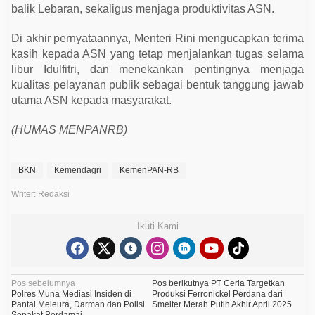
balik Lebaran, sekaligus menjaga produktivitas ASN.
Di akhir pernyataannya, Menteri Rini mengucapkan terima
kasih kepada ASN yang tetap menjalankan tugas selama
libur Idulfitri, dan menekankan pentingnya menjaga
kualitas pelayanan publik sebagai bentuk tanggung jawab
utama ASN kepada masyarakat.
(HUMAS MENPANRB)
BKN
Kemendagri
KemenPAN-RB
Writer: Redaksi
Ikuti Kami
N
Pos sebelumnya
Pos berikutnya
PT Ceria Targetkan
Polres Muna Mediasi Insiden di
Produksi Ferronickel Perdana dari
a
Pantai Meleura, Darman dan Polisi
Smelter Merah Putih Akhir April 2025
Sepakat Berdamai