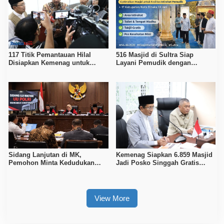
117 Titik Pemantauan Hilal
516 Masjid di Sultra Siap
Disiapkan Kemenag untuk
Layani Pemudik dengan
Tentukan 1 Syawal 1447 H
Fasilitas Ibadah dan Istirahat
Sidang Lanjutan di MK,
Kemenag Siapkan 6.859 Masjid
Pemohon Minta Kedudukan
Jadi Posko Singgah Gratis
Polri Diubah Melalui Mendagri
Pemudik Lebaran 2026
View More