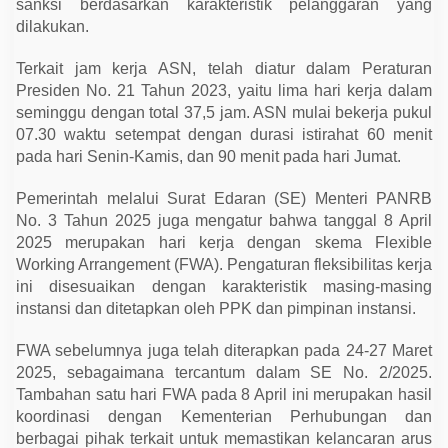
sanksi berdasarkan karakteristik pelanggaran yang
i
n
dilakukan.
P
e
Terkait jam kerja ASN, telah diatur dalam Peraturan
g
a
Presiden No. 21 Tahun 2023, yaitu lima hari kerja dalam
w
seminggu dengan total 37,5 jam. ASN mulai bekerja pukul
a
i
07.30 waktu setempat dengan durasi istirahat 60 menit
pada hari Senin-Kamis, dan 90 menit pada hari Jumat.
Pemerintah melalui Surat Edaran (SE) Menteri PANRB
No. 3 Tahun 2025 juga mengatur bahwa tanggal 8 April
2025 merupakan hari kerja dengan skema Flexible
Working Arrangement (FWA). Pengaturan fleksibilitas kerja
ini disesuaikan dengan karakteristik masing-masing
instansi dan ditetapkan oleh PPK dan pimpinan instansi.
FWA sebelumnya juga telah diterapkan pada 24-27 Maret
2025, sebagaimana tercantum dalam SE No. 2/2025.
Tambahan satu hari FWA pada 8 April ini merupakan hasil
koordinasi dengan Kementerian Perhubungan dan
berbagai pihak terkait untuk memastikan kelancaran arus