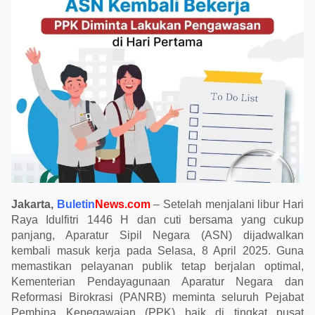
e
r
j
a
U
s
a
i
L
i
b
u
r
L
e
b
a
r
a
n
Jakarta,
Buletin
News.com
– Setelah menjalani libur Hari
,
Raya Idulfitri 1446 H dan cuti bersama yang cukup
M
panjang, Aparatur Sipil Negara (ASN) dijadwalkan
e
n
kembali masuk kerja pada Selasa, 8 April 2025. Guna
t
memastikan pelayanan publik tetap berjalan optimal,
e
r
Kementerian Pendayagunaan Aparatur Negara dan
i
Reformasi Birokrasi (PANRB) meminta seluruh Pejabat
P
A
Pembina Kepegawaian (PPK) baik di tingkat pusat