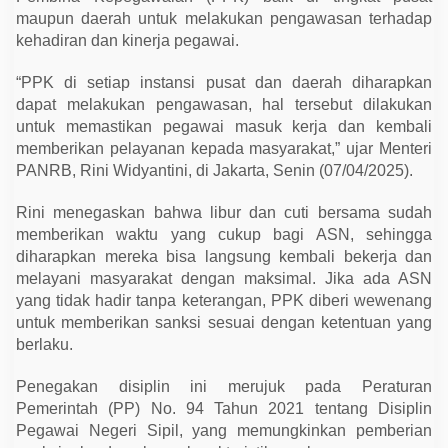
N
maupun daerah untuk melakukan pengawasan terhadap
R
B
kehadiran dan kinerja pegawai.
T
e
g
“PPK di setiap instansi pusat dan daerah diharapkan
a
dapat melakukan pengawasan, hal tersebut dilakukan
s
untuk memastikan pegawai masuk kerja dan kembali
k
a
memberikan pelayanan kepada masyarakat,” ujar Menteri
n
PANRB, Rini Widyantini, di Jakarta, Senin (07/04/2025).
P
e
n
Rini menegaskan bahwa libur dan cuti bersama sudah
g
a
memberikan waktu yang cukup bagi ASN, sehingga
w
diharapkan mereka bisa langsung kembali bekerja dan
a
s
melayani masyarakat dengan maksimal. Jika ada ASN
a
yang tidak hadir tanpa keterangan, PPK diberi wewenang
n
d
untuk memberikan sanksi sesuai dengan ketentuan yang
a
berlaku.
n
D
i
Penegakan disiplin ini merujuk pada Peraturan
s
Pemerintah (PP) No. 94 Tahun 2021 tentang Disiplin
i
p
Pegawai Negeri Sipil, yang memungkinkan pemberian
l