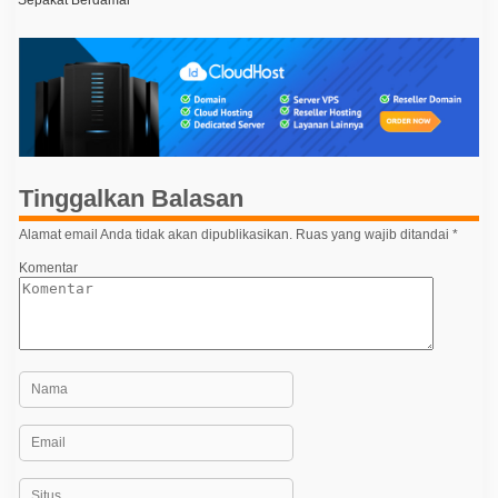
v
i
g
a
s
i
p
Tinggalkan Balasan
o
Alamat email Anda tidak akan dipublikasikan.
Ruas yang wajib ditandai
*
s
Komentar