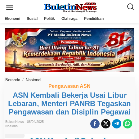
L
e
w
a
Ekonomi
Sosial
Politik
Olahraga
Pendidikan
t
i
k
e
k
o
n
t
e
n
Beranda
/
Nasional
A
S
Pengawasan ASN
N
ASN Kembali Bekerja Usai Libur
K
e
Lebaran, Menteri PANRB Tegaskan
m
b
Pengawasan dan Disiplin Pegawai
a
l
i
BuletinNews
08/04/2025
Nasional
B
e
k