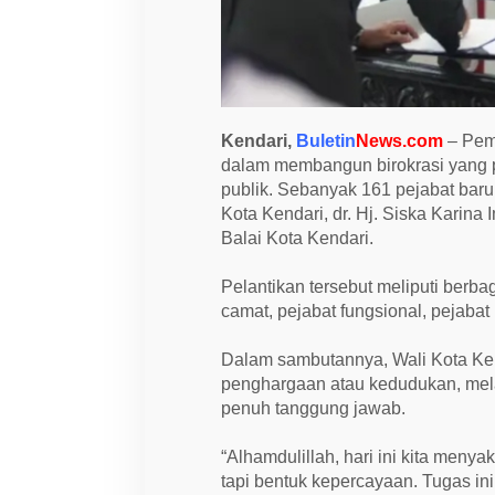
e
n
d
a
r
i
T
e
Kendari,
Buletin
News.com
– Pem
k
a
dalam membangun birokrasi yang pr
n
publik. Sebanyak 161 pejabat baru 
k
Kota Kendari, dr. Hj. Siska Karina
a
n
Balai Kota Kendari.
I
n
t
Pelantikan tersebut meliputi berbaga
e
camat, pejabat fungsional, pejab
g
r
i
Dalam sambutannya, Wali Kota Ke
t
a
penghargaan atau kedudukan, mel
s
penuh tanggung jawab.
d
a
n
“Alhamdulillah, hari ini kita menya
T
a
tapi bentuk kepercayaan. Tugas in