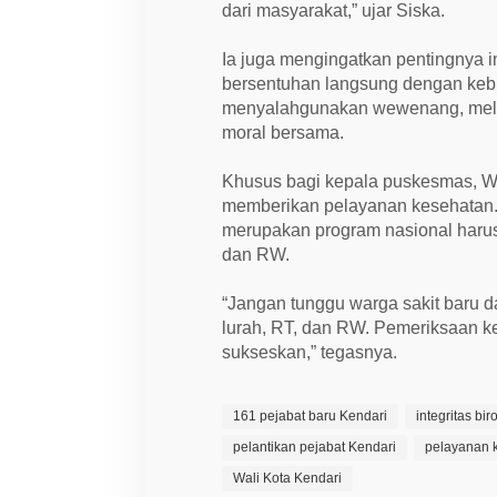
n
dari masyarakat,” ujar Siska.
g
g
u
Ia juga mengingatkan pentingnya in
n
bersentuhan langsung dengan kebu
g
J
menyalahgunakan wewenang, mela
a
moral bersama.
w
a
b
Khusus bagi kepala puskesmas, Wa
memberikan pelayanan kesehatan.
merupakan program nasional harus 
dan RW.
“Jangan tunggu warga sakit baru 
lurah, RT, dan RW. Pemeriksaan ke
sukseskan,” tegasnya.
161 pejabat baru Kendari
integritas bi
pelantikan pejabat Kendari
pelayanan k
Wali Kota Kendari