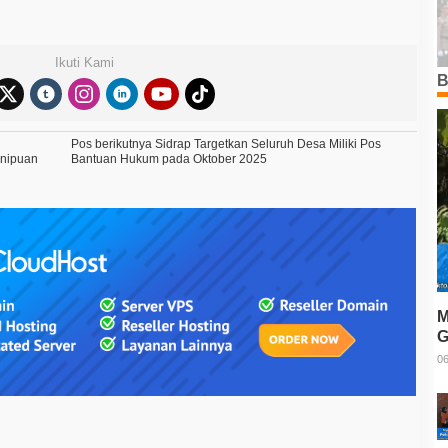
Ikuti Kami
B
Pos berikutnya
Sidrap Targetkan Seluruh Desa Miliki Pos
enipuan
Bantuan Hukum pada Oktober 2025
M
G
T
06