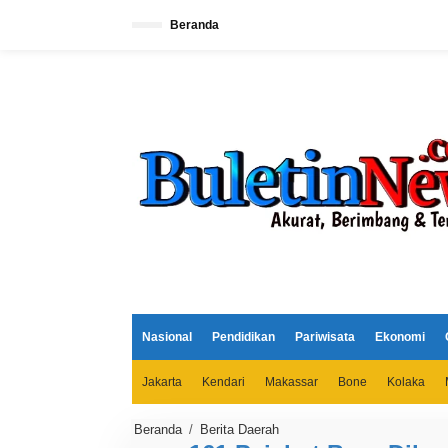
L
e
Beranda
w
a
t
i
k
e
k
o
n
t
e
n
Nasional
Pendidikan
Pariwisata
Ekonomi
Jakarta
Kendari
Makassar
Bone
Kolaka
Beranda
/
Berita Daerah
1
6