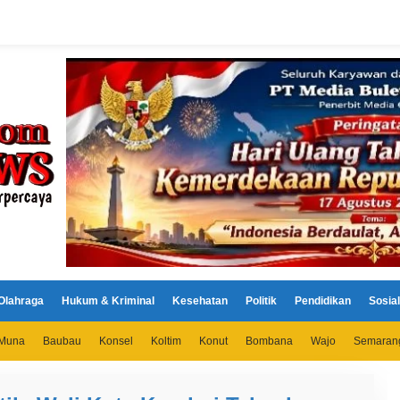
Olahraga
Hukum & Kriminal
Kesehatan
Politik
Pendidikan
Sosial
Muna
Baubau
Konsel
Koltim
Konut
Bombana
Wajo
Semaran