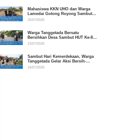
Mahasiswa KKN UHO dan Warga
Lamedai Gotong Royong Sambut
HUT Ke-81 RI
25/07/2026
Warga Tanggetada Bersatu
Bersihkan Desa Sambut HUT Ke-81
RI
23/07/2026
Sambut Hari Kemerdekaan, Warga
Tanggetada Gelar Aksi Bersih-
Bersih Desa
16/07/2026