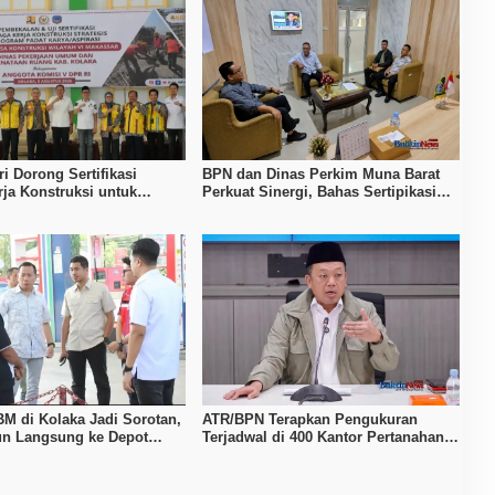
i Dorong Sertifikasi
BPN dan Dinas Perkim Muna Barat
ja Konstruksi untuk
Perkuat Sinergi, Bahas Sertipikasi
n Daya Saing SDM Kolaka
Tanah hingga Penataan Permukiman
BM di Kolaka Jadi Sorotan,
ATR/BPN Terapkan Pengukuran
n Langsung ke Depot
Terjadwal di 400 Kantor Pertanahan,
Waktu Tunggu Maksimal Tujuh Hari