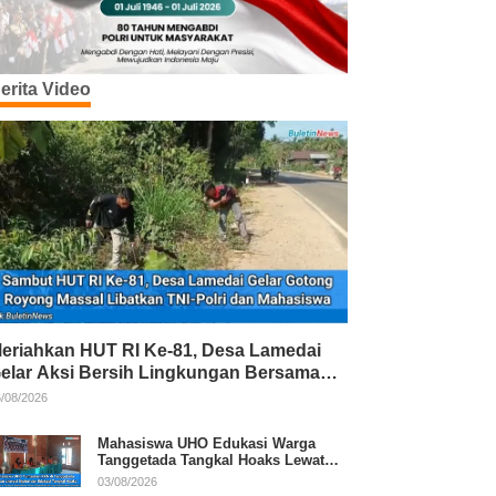
erita Video
eriahkan HUT RI Ke-81, Desa Lamedai
elar Aksi Bersih Lingkungan Bersama
NI-Polri
/08/2026
Mahasiswa UHO Edukasi Warga
Tanggetada Tangkal Hoaks Lewat
Program Literasi
03/08/2026