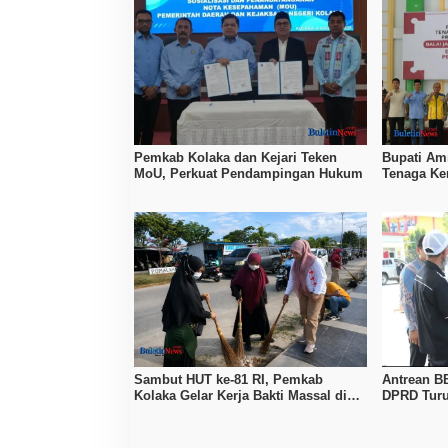
Pemkab Kolaka dan Kejari Teken
Bupati Amr
MoU, Perkuat Pendampingan Hukum
Tenaga Ker
Tingkatka
Sambut HUT ke-81 RI, Pemkab
Antrean B
Kolaka Gelar Kerja Bakti Massal di
DPRD Turu
Seluruh Wilayah
Pertamina