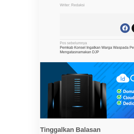
Writer: Redaksi
N
Pos sebelumnya
Pemkab Konsel Ingatkan Warga Waspada P
a
Mengatasnamakan DJP
v
i
g
a
s
i
p
o
s
Tinggalkan Balasan