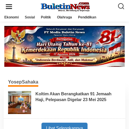
L
e
w
a
Ekonomi
Sosial
Politik
Olahraga
Pendidikan
t
i
k
e
k
o
n
t
e
n
YosepSahaka
Koltim Akan Berangkatkan 91 Jemaah
Haji, Pelepasan Digelar 23 Mei 2025
Lihat Selengkapnya