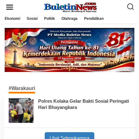
L
e
w
a
Ekonomi
Sosial
Politik
Olahraga
Pendidikan
t
i
k
e
k
o
n
t
e
n
#Warakauri
Polres Kolaka Gelar Bakti Sosial Peringati
Hari Bhayangkara
Lihat Selengkapnya