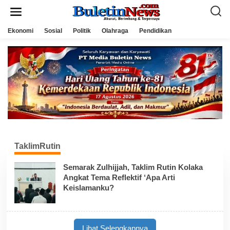
L
e
w
a
Ekonomi
Sosial
Politik
Olahraga
Pendidikan
t
i
k
e
k
o
n
t
e
n
TaklimRutin
Semarak Zulhijjah, Taklim Rutin Kolaka
Angkat Tema Reflektif ‘Apa Arti
Keislamanku?
Lihat Selengkapnya