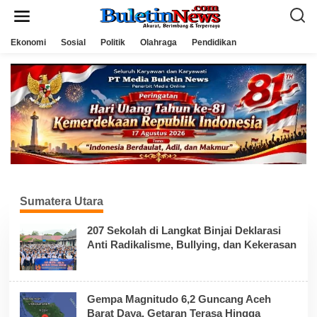
L
e
w
a
Ekonomi
Sosial
Politik
Olahraga
Pendidikan
t
i
k
e
k
o
n
t
e
n
Sumatera Utara
207 Sekolah di Langkat Binjai Deklarasi
Anti Radikalisme, Bullying, dan Kekerasan
Gempa Magnitudo 6,2 Guncang Aceh
Barat Daya, Getaran Terasa Hingga