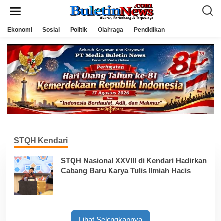
L
e
w
a
Ekonomi
Sosial
Politik
Olahraga
Pendidikan
t
i
k
e
k
o
n
t
e
n
STQH Kendari
STQH Nasional XXVIII di Kendari Hadirkan
Cabang Baru Karya Tulis Ilmiah Hadis
Lihat Selengkapnya