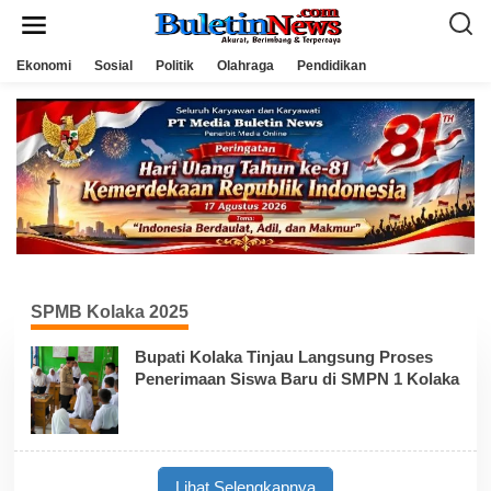
L
e
w
a
Ekonomi
Sosial
Politik
Olahraga
Pendidikan
t
i
k
e
k
o
n
t
e
n
SPMB Kolaka 2025
Bupati Kolaka Tinjau Langsung Proses
Penerimaan Siswa Baru di SMPN 1 Kolaka
Lihat Selengkapnya