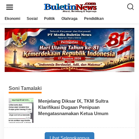
L
e
w
a
Ekonomi
Sosial
Politik
Olahraga
Pendidikan
t
i
k
e
k
o
n
t
e
n
Soni Tamalaki
Menjelang Diksar IX, TKM Sultra
Klarifikasi Dugaan Penipuan
Mengatasnamakan Ketua Umum
Lihat Selengkapnya