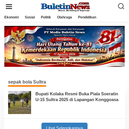
L
e
w
a
Ekonomi
Sosial
Politik
Olahraga
Pendidikan
t
i
k
e
k
o
n
t
e
n
sepak bola Sultra
Bupati Kolaka Resmi Buka Piala Soeratin
U-15 Sultra 2025 di Lapangan Konggoasa
Lihat Selengkapnya