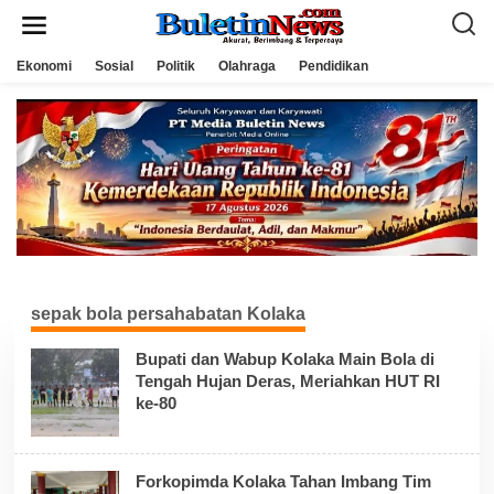
L
e
w
a
Ekonomi
Sosial
Politik
Olahraga
Pendidikan
t
i
k
e
k
o
n
t
e
n
sepak bola persahabatan Kolaka
Bupati dan Wabup Kolaka Main Bola di
Tengah Hujan Deras, Meriahkan HUT RI
ke-80
Forkopimda Kolaka Tahan Imbang Tim