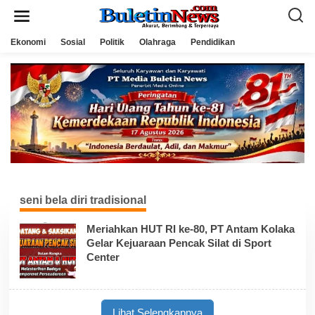
L
e
w
a
Ekonomi
Sosial
Politik
Olahraga
Pendidikan
t
i
k
e
k
o
n
t
e
n
seni bela diri tradisional
Meriahkan HUT RI ke-80, PT Antam Kolaka
Gelar Kejuaraan Pencak Silat di Sport
Center
Lihat Selengkapnya