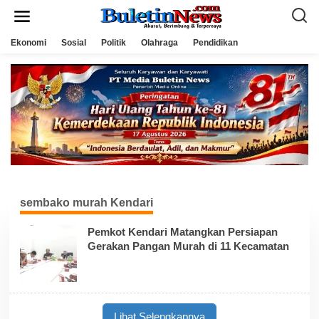
L
e
w
a
Ekonomi
Sosial
Politik
Olahraga
Pendidikan
t
i
k
e
k
o
n
t
e
n
sembako murah Kendari
Pemkot Kendari Matangkan Persiapan
Gerakan Pangan Murah di 11 Kecamatan
Lihat Selengkapnya