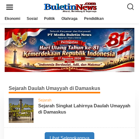
L
e
w
a
Ekonomi
Sosial
Politik
Olahraga
Pendidikan
t
i
k
e
k
o
n
t
e
n
Sejarah Daulah Umayyah di Damaskus
Sejarah
Sejarah Singkat Lahirnya Daulah Umayyah
di Damaskus
Lihat Selengkapnya