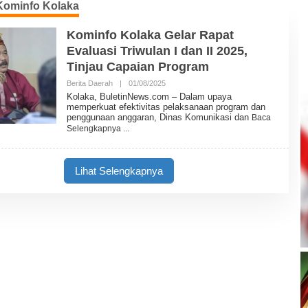
ominfo Kolaka
Kominfo Kolaka Gelar Rapat
Evaluasi Triwulan I dan II 2025,
Tinjau Capaian Program
Berita Daerah
|
01/08/2025
O
L
Kolaka, BuletinNews.com – Dalam upaya
E
memperkuat efektivitas pelaksanaan program dan
H
penggunaan anggaran, Dinas Komunikasi dan
Baca
B
Selengkapnya
U
L
E
T
Lihat Selengkapnya
I
N
N
E
W
S