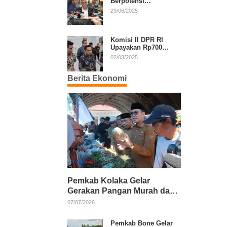
Berpotensi
Diperpanjang, Aria
29/06/2025
Bima Soroti Implikasi
Ketatanegaraan
Komisi II DPR RI
Upayakan Rp700
Miliar dari APBN
02/03/2025
untuk PSU di 24
Daerah Pasca
Berita Ekonomi
Putusan MK
Pemkab Kolaka Gelar
Gerakan Pangan Murah dan
Salurkan Pupuk Organik
07/07/2026
Pemkab Bone Gelar