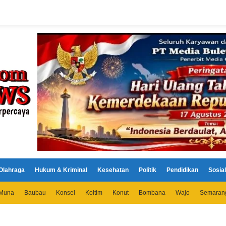
Olahraga
Hukum & Kriminal
Kesehatan
Politik
Pendidikan
Sosial
Muna
Baubau
Konsel
Koltim
Konut
Bombana
Wajo
Semaran