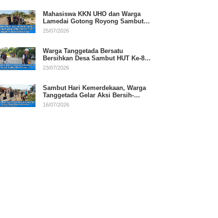
Mahasiswa KKN UHO dan Warga
Lamedai Gotong Royong Sambut
HUT Ke-81 RI
25/07/2026
Warga Tanggetada Bersatu
Bersihkan Desa Sambut HUT Ke-81
RI
23/07/2026
Sambut Hari Kemerdekaan, Warga
Tanggetada Gelar Aksi Bersih-
Bersih Desa
16/07/2026