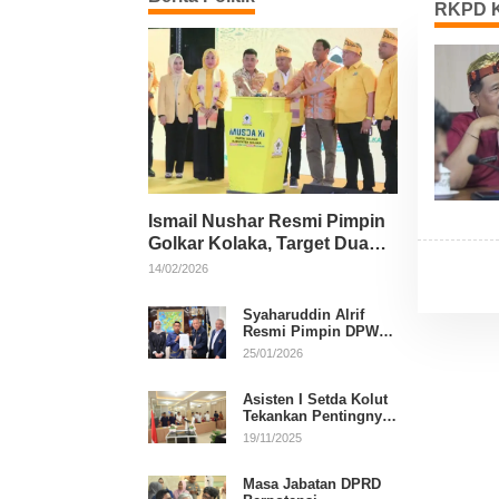
RKPD K
Ismail Nushar Resmi Pimpin
Golkar Kolaka, Target Dua
Kursi per Dapil
14/02/2026
Syaharuddin Alrif
Resmi Pimpin DPW
NasDem Sulsel
25/01/2026
Asisten I Setda Kolut
Tekankan Pentingnya
Pendidikan Politik
19/11/2025
untuk Perkuat
Demokrasi
Masa Jabatan DPRD