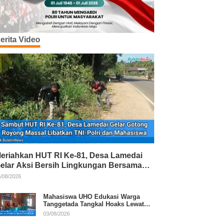
erita Video
eriahkan HUT RI Ke-81, Desa Lamedai
elar Aksi Bersih Lingkungan Bersama
NI-Polri
/08/2026
Mahasiswa UHO Edukasi Warga
Tanggetada Tangkal Hoaks Lewat
Program Literasi
03/08/2026