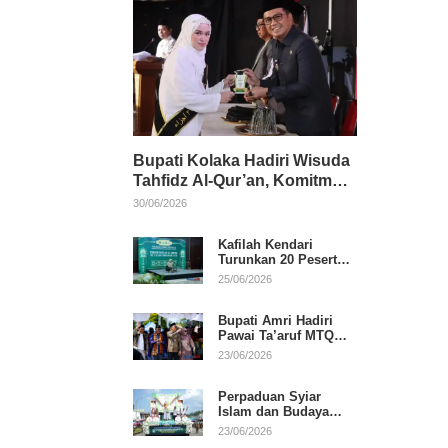
Bupati Kolaka Hadiri Wisuda
Tahfidz Al-Qur’an, Komitmen
Dukung Pendidikan
30/06/2026
Keagamaan
Kafilah Kendari
Turunkan 20 Peserta
pada Hari Pertama
25/06/2026
MTQ Sultra 2026 di
Konawe
Bupati Amri Hadiri
Pawai Ta’aruf MTQ
XXXI Sultra, Beri
23/06/2026
Dukungan untuk
Kafilah Kolaka
Perpaduan Syiar
Islam dan Budaya
Warnai Pawai Ta’aruf
23/06/2026
MTQ XXXI Sultra