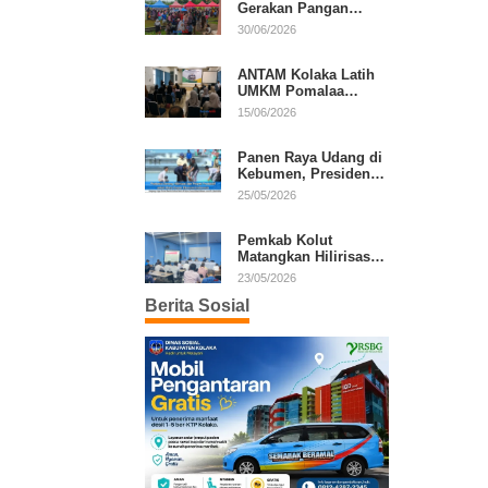
Gerakan Pangan
Murah, Warga Serbu
30/06/2026
Komoditas Harga
Terjangkau
ANTAM Kolaka Latih
UMKM Pomalaa
Kembangkan Produk
15/06/2026
Lokal Berdaya Saing
Panen Raya Udang di
Kebumen, Presiden
Prabowo Tekankan
25/05/2026
Ekonomi Produktif
Pemkab Kolut
Matangkan Hilirisasi
Kakao dan Kelapa,
23/05/2026
Investor Lirik Potensi
Berita Sosial
Daerah