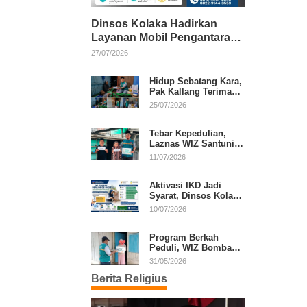
Dinsos Kolaka Hadirkan
Layanan Mobil Pengantaran
Gratis bagi Pasien Penerima
27/07/2026
Manfaat Desil 1–5
Hidup Sebatang Kara,
Pak Kallang Terima
Bantuan dari Laznas
25/07/2026
WIZ Kolaka
Tebar Kepedulian,
Laznas WIZ Santuni
Anak Yatim dan
11/07/2026
Dhuafa di Kecamatan
Latambaga
Aktivasi IKD Jadi
Syarat, Dinsos Kolaka
Sosialisasikan
10/07/2026
Pendaftaran Perlinsos
Digital
Program Berkah
Peduli, WIZ Bombana
Bantu Lansia dan
31/05/2026
Janda di Poea
Berita Religius