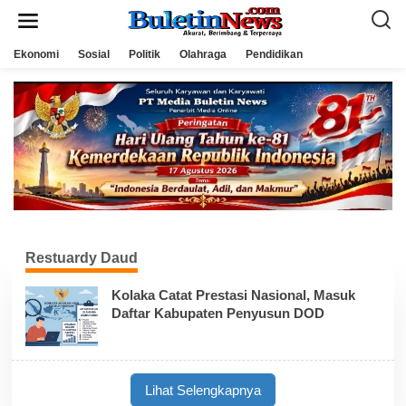
L
e
w
a
Ekonomi
Sosial
Politik
Olahraga
Pendidikan
t
i
k
e
k
o
n
t
e
n
Restuardy Daud
Kolaka Catat Prestasi Nasional, Masuk
Daftar Kabupaten Penyusun DOD
Lihat Selengkapnya