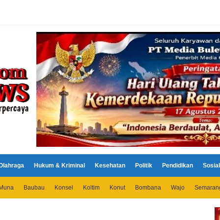
Olahraga
Hukum & Kriminal
Kesehatan
Politik
Pendidikan
Sosial
Muna
Baubau
Konsel
Koltim
Konut
Bombana
Wajo
Semaran