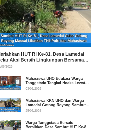
eriahkan HUT RI Ke-81, Desa Lamedai
elar Aksi Bersih Lingkungan Bersama
NI-Polri
/08/2026
Mahasiswa UHO Edukasi Warga
Tanggetada Tangkal Hoaks Lewat
Program Literasi
03/08/2026
Mahasiswa KKN UHO dan Warga
Lamedai Gotong Royong Sambut
HUT Ke-81 RI
25/07/2026
Warga Tanggetada Bersatu
Bersihkan Desa Sambut HUT Ke-81