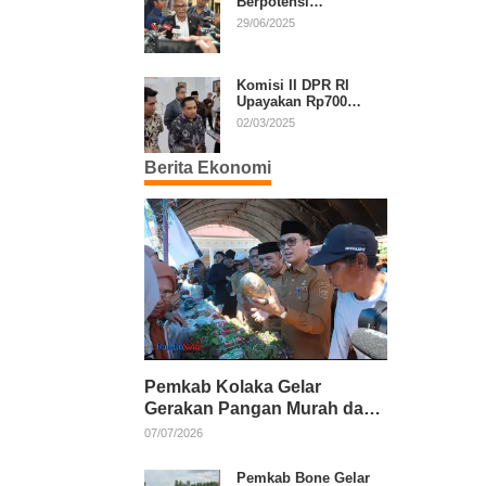
Berpotensi
Diperpanjang, Aria
29/06/2025
Bima Soroti Implikasi
Ketatanegaraan
Komisi II DPR RI
Upayakan Rp700
Miliar dari APBN
02/03/2025
untuk PSU di 24
Daerah Pasca
Berita Ekonomi
Putusan MK
Pemkab Kolaka Gelar
Gerakan Pangan Murah dan
Salurkan Pupuk Organik
07/07/2026
Pemkab Bone Gelar