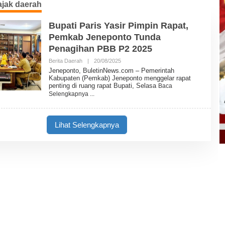
ajak daerah
Bupati Paris Yasir Pimpin Rapat,
Pemkab Jeneponto Tunda
Penagihan PBB P2 2025
Berita Daerah
|
20/08/2025
O
L
Jeneponto, BuletinNews.com – Pemerintah
E
Kabupaten (Pemkab) Jeneponto menggelar rapat
H
penting di ruang rapat Bupati, Selasa
Baca
B
Selengkapnya
U
L
E
T
Lihat Selengkapnya
I
N
N
E
W
S