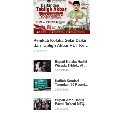
Pemkab Kolaka Gelar Dzikir
dan Tabligh Akbar HUT Ke-
81 RI, Hadirkan Dai Nasional
07/08/2026
Bupati Kolaka Hadiri
Wisuda Tahfidz Al-
Qur’an, Komitmen
30/06/2026
Dukung Pendidikan
Keagamaan
Kafilah Kendari
Turunkan 20 Peserta
pada Hari Pertama
25/06/2026
MTQ Sultra 2026 di
Konawe
Bupati Amri Hadiri
Pawai Ta’aruf MTQ
XXXI Sultra, Beri
23/06/2026
Dukungan untuk