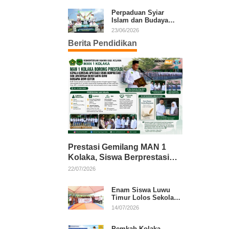
Kafilah Kolaka
Perpaduan Syiar
Islam dan Budaya
Warnai Pawai Ta’aruf
23/06/2026
MTQ XXXI Sultra
Berita Pendidikan
Prestasi Gemilang MAN 1
Kolaka, Siswa Berprestasi
dan Guru Berkarya Raih
22/07/2026
Apresiasi
Enam Siswa Luwu
Timur Lolos Sekolah
Rakyat, Bupati: Jaga
14/07/2026
Nama Baik Daerah
Pemkab Kolaka