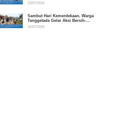
RI
23/07/2026
Sambut Hari Kemerdekaan, Warga
Tanggetada Gelar Aksi Bersih-
Bersih Desa
16/07/2026