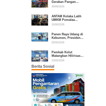
Gerakan Pangan
Murah, Warga Serbu
30/06/2026
Komoditas Harga
Terjangkau
ANTAM Kolaka Latih
UMKM Pomalaa
Kembangkan Produk
15/06/2026
Lokal Berdaya Saing
Panen Raya Udang di
Kebumen, Presiden
Prabowo Tekankan
25/05/2026
Ekonomi Produktif
Pemkab Kolut
Matangkan Hilirisasi
Kakao dan Kelapa,
23/05/2026
Investor Lirik Potensi
Berita Sosial
Daerah