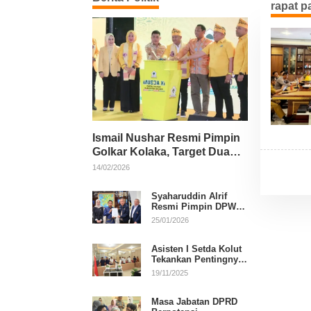
rapat p
Ismail Nushar Resmi Pimpin
Golkar Kolaka, Target Dua
Kursi per Dapil
14/02/2026
Syaharuddin Alrif
Resmi Pimpin DPW
NasDem Sulsel
25/01/2026
Asisten I Setda Kolut
Tekankan Pentingnya
Pendidikan Politik
19/11/2025
untuk Perkuat
Demokrasi
Masa Jabatan DPRD