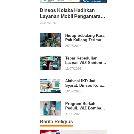
Dinsos Kolaka Hadirkan
Layanan Mobil Pengantaran
Gratis bagi Pasien Penerima
27/07/2026
Manfaat Desil 1–5
Hidup Sebatang Kara,
Pak Kallang Terima
Bantuan dari Laznas
25/07/2026
WIZ Kolaka
Tebar Kepedulian,
Laznas WIZ Santuni
Anak Yatim dan
11/07/2026
Dhuafa di Kecamatan
Latambaga
Aktivasi IKD Jadi
Syarat, Dinsos Kolaka
Sosialisasikan
10/07/2026
Pendaftaran Perlinsos
Digital
Program Berkah
Peduli, WIZ Bombana
Bantu Lansia dan
31/05/2026
Janda di Poea
Berita Religius