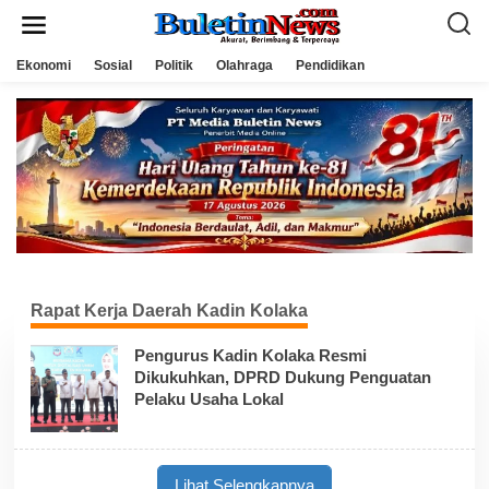
L
e
w
a
Ekonomi
Sosial
Politik
Olahraga
Pendidikan
t
i
k
e
k
o
n
t
e
n
Rapat Kerja Daerah Kadin Kolaka
Pengurus Kadin Kolaka Resmi
Dikukuhkan, DPRD Dukung Penguatan
Pelaku Usaha Lokal
Lihat Selengkapnya