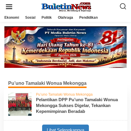
L
e
w
a
Ekonomi
Sosial
Politik
Olahraga
Pendidikan
t
i
k
e
k
o
n
t
e
n
Pu’uno Tamalaki Wonua Mekongga
Pu’uno Tamalaki Wonua Mekongga
Pelantikan DPP Pu’uno Tamalaki Wonua
Mekongga Sukses Digelar, Tekankan
Kepemimpinan Beradab
Lihat Selengkapnya