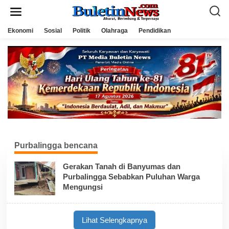
L
e
w
a
Ekonomi
Sosial
Politik
Olahraga
Pendidikan
t
i
k
e
k
o
n
t
e
n
Purbalingga bencana
Gerakan Tanah di Banyumas dan
Purbalingga Sebabkan Puluhan Warga
Mengungsi
Lihat Selengkapnya