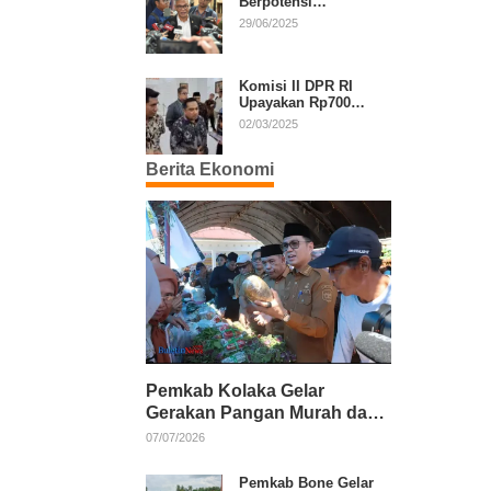
Berpotensi
Diperpanjang, Aria
29/06/2025
Bima Soroti Implikasi
Ketatanegaraan
Komisi II DPR RI
Upayakan Rp700
Miliar dari APBN
02/03/2025
untuk PSU di 24
Daerah Pasca
Berita Ekonomi
Putusan MK
Pemkab Kolaka Gelar
Gerakan Pangan Murah dan
Salurkan Pupuk Organik
07/07/2026
Pemkab Bone Gelar