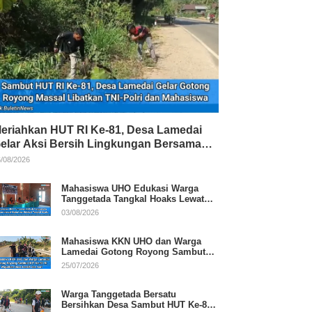
eriahkan HUT RI Ke-81, Desa Lamedai
elar Aksi Bersih Lingkungan Bersama
NI-Polri
/08/2026
Mahasiswa UHO Edukasi Warga
Tanggetada Tangkal Hoaks Lewat
Program Literasi
03/08/2026
Mahasiswa KKN UHO dan Warga
Lamedai Gotong Royong Sambut
HUT Ke-81 RI
25/07/2026
Warga Tanggetada Bersatu
Bersihkan Desa Sambut HUT Ke-81