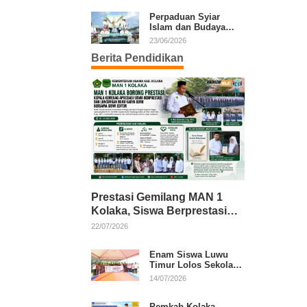
Kafilah Kolaka
Perpaduan Syiar
Islam dan Budaya
Warnai Pawai Ta’aruf
23/06/2026
MTQ XXXI Sultra
Berita Pendidikan
Prestasi Gemilang MAN 1
Kolaka, Siswa Berprestasi
dan Guru Berkarya Raih
22/07/2026
Apresiasi
Enam Siswa Luwu
Timur Lolos Sekolah
Rakyat, Bupati: Jaga
14/07/2026
Nama Baik Daerah
Pemkab Kolaka