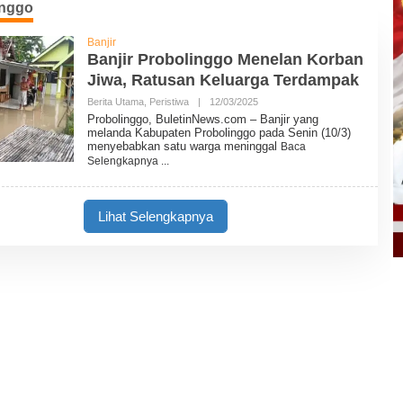
inggo
Banjir
Banjir Probolinggo Menelan Korban
Jiwa, Ratusan Keluarga Terdampak
Berita Utama
,
Peristiwa
|
12/03/2025
O
L
Probolinggo, BuletinNews.com – Banjir yang
E
melanda Kabupaten Probolinggo pada Senin (10/3)
H
menyebabkan satu warga meninggal
Baca
B
Selengkapnya
U
L
E
T
Lihat Selengkapnya
I
N
N
E
W
S