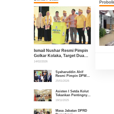
Probol
Ismail Nushar Resmi Pimpin
Golkar Kolaka, Target Dua
Kursi per Dapil
14/02/2026
Syaharuddin Alrif
Resmi Pimpin DPW
NasDem Sulsel
25/01/2026
Asisten I Setda Kolut
Tekankan Pentingnya
Pendidikan Politik
19/11/2025
untuk Perkuat
Demokrasi
Masa Jabatan DPRD