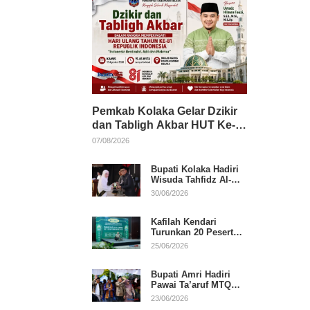
Pemkab Kolaka Gelar Dzikir
dan Tabligh Akbar HUT Ke-
81 RI, Hadirkan Dai Nasional
07/08/2026
Bupati Kolaka Hadiri
Wisuda Tahfidz Al-
Qur’an, Komitmen
30/06/2026
Dukung Pendidikan
Keagamaan
Kafilah Kendari
Turunkan 20 Peserta
pada Hari Pertama
25/06/2026
MTQ Sultra 2026 di
Konawe
Bupati Amri Hadiri
Pawai Ta’aruf MTQ
XXXI Sultra, Beri
23/06/2026
Dukungan untuk