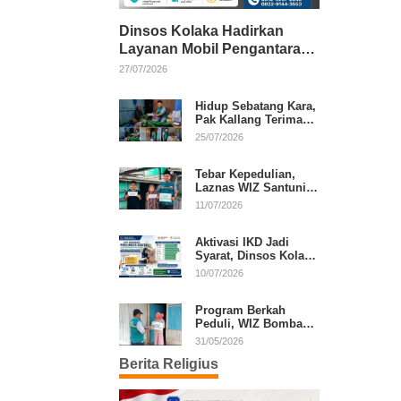
Dinsos Kolaka Hadirkan
Layanan Mobil Pengantaran
Gratis bagi Pasien Penerima
27/07/2026
Manfaat Desil 1–5
Hidup Sebatang Kara,
Pak Kallang Terima
Bantuan dari Laznas
25/07/2026
WIZ Kolaka
Tebar Kepedulian,
Laznas WIZ Santuni
Anak Yatim dan
11/07/2026
Dhuafa di Kecamatan
Latambaga
Aktivasi IKD Jadi
Syarat, Dinsos Kolaka
Sosialisasikan
10/07/2026
Pendaftaran Perlinsos
Digital
Program Berkah
Peduli, WIZ Bombana
Bantu Lansia dan
31/05/2026
Janda di Poea
Berita Religius