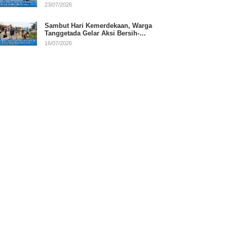
RI
23/07/2026
Sambut Hari Kemerdekaan, Warga
Tanggetada Gelar Aksi Bersih-
Bersih Desa
16/07/2026