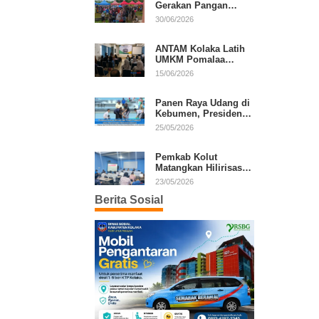
Gerakan Pangan
Murah, Warga Serbu
30/06/2026
Komoditas Harga
Terjangkau
ANTAM Kolaka Latih
UMKM Pomalaa
Kembangkan Produk
15/06/2026
Lokal Berdaya Saing
Panen Raya Udang di
Kebumen, Presiden
Prabowo Tekankan
25/05/2026
Ekonomi Produktif
Pemkab Kolut
Matangkan Hilirisasi
Kakao dan Kelapa,
23/05/2026
Investor Lirik Potensi
Berita Sosial
Daerah