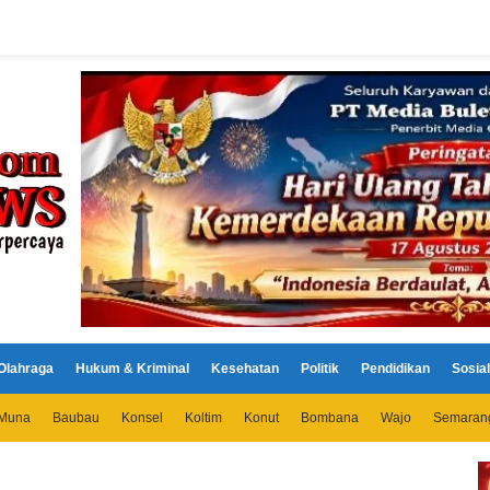
Olahraga
Hukum & Kriminal
Kesehatan
Politik
Pendidikan
Sosial
Muna
Baubau
Konsel
Koltim
Konut
Bombana
Wajo
Semaran