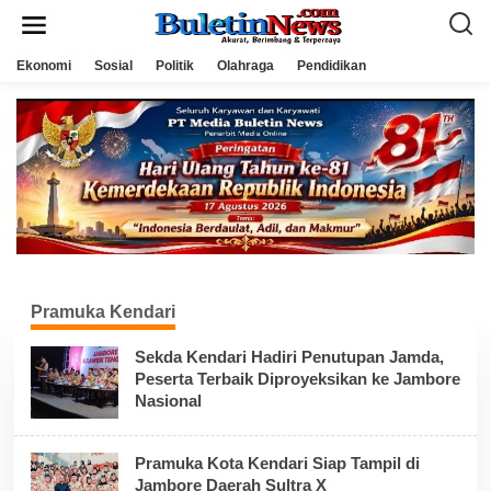
L
e
w
a
Ekonomi
Sosial
Politik
Olahraga
Pendidikan
t
i
k
e
k
o
n
t
e
n
Pramuka Kendari
Sekda Kendari Hadiri Penutupan Jamda,
Peserta Terbaik Diproyeksikan ke Jambore
Nasional
Pramuka Kota Kendari Siap Tampil di
Jambore Daerah Sultra X