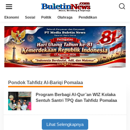
L
e
w
a
Ekonomi
Sosial
Politik
Olahraga
Pendidikan
t
i
k
e
k
o
n
t
e
n
Pondok Tahfidz Al-Bariqi Pomalaa
Program Berbagi Al-Qur’an WIZ Kolaka
Sentuh Santri TPQ dan Tahfidz Pomalaa
Lihat Selengkapnya