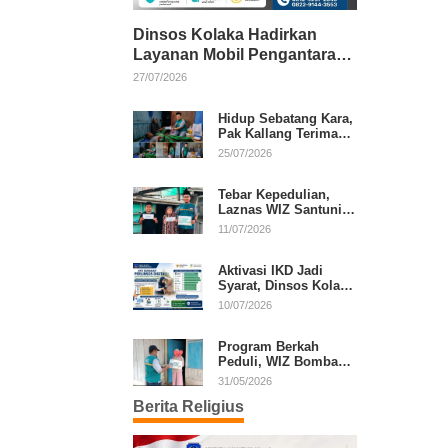
Dinsos Kolaka Hadirkan
Layanan Mobil Pengantaran
Gratis bagi Pasien Penerima
27/07/2026
Manfaat Desil 1–5
Hidup Sebatang Kara,
Pak Kallang Terima
Bantuan dari Laznas
25/07/2026
WIZ Kolaka
Tebar Kepedulian,
Laznas WIZ Santuni
Anak Yatim dan
11/07/2026
Dhuafa di Kecamatan
Latambaga
Aktivasi IKD Jadi
Syarat, Dinsos Kolaka
Sosialisasikan
10/07/2026
Pendaftaran Perlinsos
Digital
Program Berkah
Peduli, WIZ Bombana
Bantu Lansia dan
31/05/2026
Janda di Poea
Berita Religius