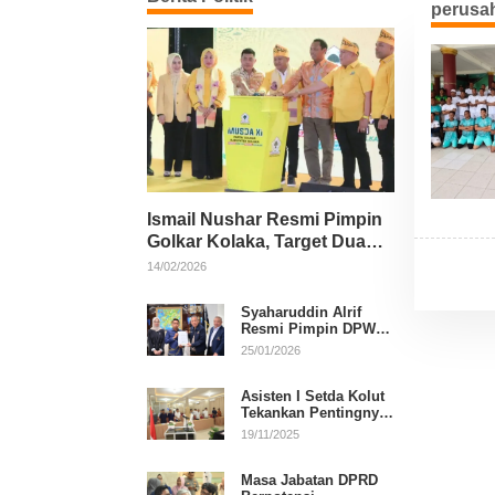
perusa
Ismail Nushar Resmi Pimpin
Golkar Kolaka, Target Dua
Kursi per Dapil
14/02/2026
Syaharuddin Alrif
Resmi Pimpin DPW
NasDem Sulsel
25/01/2026
Asisten I Setda Kolut
Tekankan Pentingnya
Pendidikan Politik
19/11/2025
untuk Perkuat
Demokrasi
Masa Jabatan DPRD