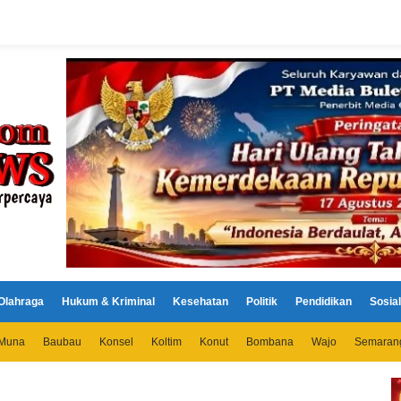
Olahraga
Hukum & Kriminal
Kesehatan
Politik
Pendidikan
Sosial
Muna
Baubau
Konsel
Koltim
Konut
Bombana
Wajo
Semaran