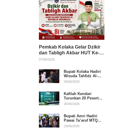
Pemkab Kolaka Gelar Dzikir
dan Tabligh Akbar HUT Ke-
81 RI, Hadirkan Dai Nasional
07/08/2026
Bupati Kolaka Hadiri
Wisuda Tahfidz Al-
Qur’an, Komitmen
30/06/2026
Dukung Pendidikan
Keagamaan
Kafilah Kendari
Turunkan 20 Peserta
pada Hari Pertama
25/06/2026
MTQ Sultra 2026 di
Konawe
Bupati Amri Hadiri
Pawai Ta’aruf MTQ
XXXI Sultra, Beri
23/06/2026
Dukungan untuk