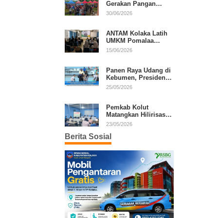
Gerakan Pangan
Murah, Warga Serbu
30/06/2026
Komoditas Harga
Terjangkau
ANTAM Kolaka Latih
UMKM Pomalaa
Kembangkan Produk
15/06/2026
Lokal Berdaya Saing
Panen Raya Udang di
Kebumen, Presiden
Prabowo Tekankan
25/05/2026
Ekonomi Produktif
Pemkab Kolut
Matangkan Hilirisasi
Kakao dan Kelapa,
23/05/2026
Investor Lirik Potensi
Berita Sosial
Daerah