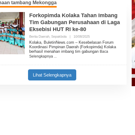
haan tambang Mekongga
Forkopimda Kolaka Tahan Imbang
Tim Gabungan Perusahaan di Laga
Eksebisi HUT RI ke-80
Berita Daerah
,
Sepakbola
|
10/08/2025
O
L
Kolaka, BuletinNews.com – Kesebelasan Forum
E
Koordinasi Pimpinan Daerah (Forkopimda) Kolaka
H
berhasil menahan imbang tim gabungan
Baca
B
Selengkapnya
U
L
E
T
Lihat Selengkapnya
I
N
N
E
W
S