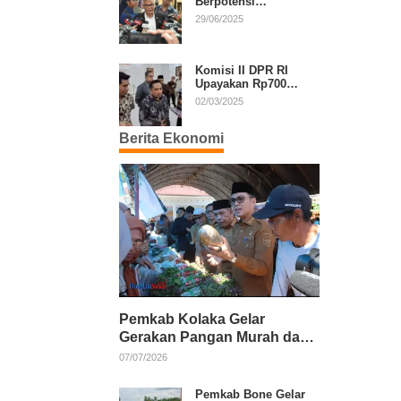
Berpotensi
Diperpanjang, Aria
29/06/2025
Bima Soroti Implikasi
Ketatanegaraan
Komisi II DPR RI
Upayakan Rp700
Miliar dari APBN
02/03/2025
untuk PSU di 24
Daerah Pasca
Berita Ekonomi
Putusan MK
Pemkab Kolaka Gelar
Gerakan Pangan Murah dan
Salurkan Pupuk Organik
07/07/2026
Pemkab Bone Gelar