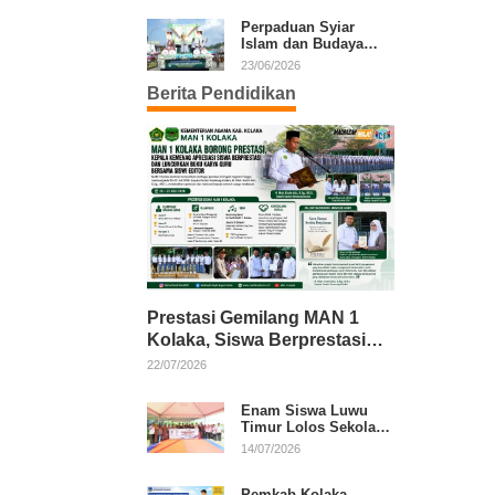
Kafilah Kolaka
Perpaduan Syiar
Islam dan Budaya
Warnai Pawai Ta’aruf
23/06/2026
MTQ XXXI Sultra
Berita Pendidikan
Prestasi Gemilang MAN 1
Kolaka, Siswa Berprestasi
dan Guru Berkarya Raih
22/07/2026
Apresiasi
Enam Siswa Luwu
Timur Lolos Sekolah
Rakyat, Bupati: Jaga
14/07/2026
Nama Baik Daerah
Pemkab Kolaka