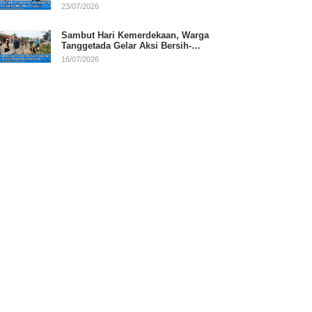
RI
23/07/2026
Sambut Hari Kemerdekaan, Warga
Tanggetada Gelar Aksi Bersih-
Bersih Desa
16/07/2026