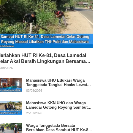
eriahkan HUT RI Ke-81, Desa Lamedai
elar Aksi Bersih Lingkungan Bersama
NI-Polri
/08/2026
Mahasiswa UHO Edukasi Warga
Tanggetada Tangkal Hoaks Lewat
Program Literasi
03/08/2026
Mahasiswa KKN UHO dan Warga
Lamedai Gotong Royong Sambut
HUT Ke-81 RI
25/07/2026
Warga Tanggetada Bersatu
Bersihkan Desa Sambut HUT Ke-81