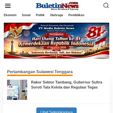
L
e
w
a
Ekonomi
Sosial
Politik
Olahraga
Pendidikan
t
i
k
e
k
o
n
t
e
n
Pertambangan Sulawesi Tenggara
Rakor Sektor Tambang, Gubernur Sultra
Soroti Tata Kelola dan Regulasi Tegas
Lihat Selengkapnya