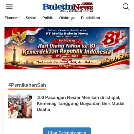
L
e
w
a
Ekonomi
Sosial
Politik
Olahraga
Pendidikan
t
i
k
e
k
o
n
t
e
n
#PernikahanSah
100 Pasangan Resmi Menikah di Istiqlal,
Kemenag Tanggung Biaya dan Beri Modal
Usaha
Lihat Selengkapnya