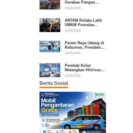
Gerakan Pangan
Murah, Warga Serbu
30/06/2026
Komoditas Harga
Terjangkau
ANTAM Kolaka Latih
UMKM Pomalaa
Kembangkan Produk
15/06/2026
Lokal Berdaya Saing
Panen Raya Udang di
Kebumen, Presiden
Prabowo Tekankan
25/05/2026
Ekonomi Produktif
Pemkab Kolut
Matangkan Hilirisasi
Kakao dan Kelapa,
23/05/2026
Investor Lirik Potensi
Berita Sosial
Daerah