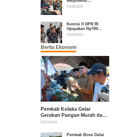
Berpotensi
Diperpanjang, Aria
29/06/2025
Bima Soroti Implikasi
Ketatanegaraan
Komisi II DPR RI
Upayakan Rp700
Miliar dari APBN
02/03/2025
untuk PSU di 24
Daerah Pasca
Berita Ekonomi
Putusan MK
Pemkab Kolaka Gelar
Gerakan Pangan Murah dan
Salurkan Pupuk Organik
07/07/2026
Pemkab Bone Gelar