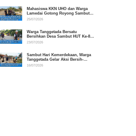
Mahasiswa KKN UHO dan Warga
Lamedai Gotong Royong Sambut
HUT Ke-81 RI
25/07/2026
Warga Tanggetada Bersatu
Bersihkan Desa Sambut HUT Ke-81
RI
23/07/2026
Sambut Hari Kemerdekaan, Warga
Tanggetada Gelar Aksi Bersih-
Bersih Desa
16/07/2026