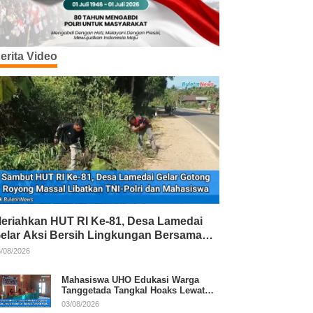
erita Video
eriahkan HUT RI Ke-81, Desa Lamedai
elar Aksi Bersih Lingkungan Bersama
NI-Polri
/08/2026
Mahasiswa UHO Edukasi Warga
Tanggetada Tangkal Hoaks Lewat
Program Literasi
03/08/2026