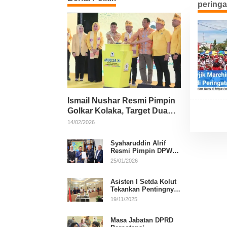
pering
Ismail Nushar Resmi Pimpin
Golkar Kolaka, Target Dua
Kursi per Dapil
14/02/2026
Syaharuddin Alrif
Resmi Pimpin DPW
NasDem Sulsel
25/01/2026
Asisten I Setda Kolut
Tekankan Pentingnya
Pendidikan Politik
19/11/2025
untuk Perkuat
Demokrasi
Masa Jabatan DPRD