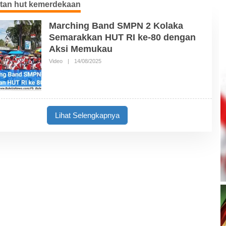
atan hut kemerdekaan
Marching Band SMPN 2 Kolaka
Semarakkan HUT RI ke-80 dengan
Aksi Memukau
Video
|
14/08/2025
O
L
E
H
B
U
L
E
Lihat Selengkapnya
T
I
N
N
E
W
S