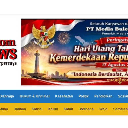
Olahraga
Hukum & Kriminal
Kesehatan
Politik
Pendidikan
Sosial
Muna
Baubau
Konsel
Koltim
Konut
Bombana
Wajo
Semaran