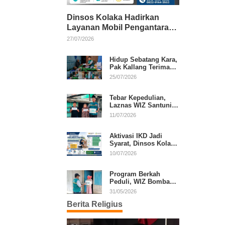
Dinsos Kolaka Hadirkan
Layanan Mobil Pengantaran
Gratis bagi Pasien Penerima
27/07/2026
Manfaat Desil 1–5
Hidup Sebatang Kara,
Pak Kallang Terima
Bantuan dari Laznas
25/07/2026
WIZ Kolaka
Tebar Kepedulian,
Laznas WIZ Santuni
Anak Yatim dan
11/07/2026
Dhuafa di Kecamatan
Latambaga
Aktivasi IKD Jadi
Syarat, Dinsos Kolaka
Sosialisasikan
10/07/2026
Pendaftaran Perlinsos
Digital
Program Berkah
Peduli, WIZ Bombana
Bantu Lansia dan
31/05/2026
Janda di Poea
Berita Religius