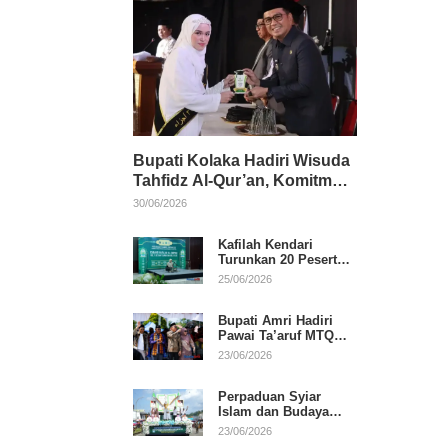
Bupati Kolaka Hadiri Wisuda
Tahfidz Al-Qur’an, Komitmen
Dukung Pendidikan
30/06/2026
Keagamaan
Kafilah Kendari
Turunkan 20 Peserta
pada Hari Pertama
25/06/2026
MTQ Sultra 2026 di
Konawe
Bupati Amri Hadiri
Pawai Ta’aruf MTQ
XXXI Sultra, Beri
23/06/2026
Dukungan untuk
Kafilah Kolaka
Perpaduan Syiar
Islam dan Budaya
Warnai Pawai Ta’aruf
23/06/2026
MTQ XXXI Sultra