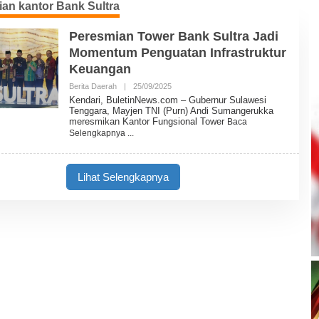
an kantor Bank Sultra
Peresmian Tower Bank Sultra Jadi
Momentum Penguatan Infrastruktur
Keuangan
Berita Daerah
|
25/09/2025
O
L
Kendari, BuletinNews.com – Gubernur Sulawesi
E
Tenggara, Mayjen TNI (Purn) Andi Sumangerukka
H
meresmikan Kantor Fungsional Tower
Baca
B
Selengkapnya
U
L
E
T
Lihat Selengkapnya
I
N
N
E
W
S