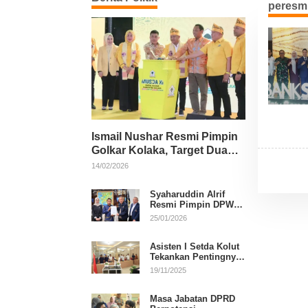
peresmi
Ismail Nushar Resmi Pimpin
Golkar Kolaka, Target Dua
Kursi per Dapil
14/02/2026
Syaharuddin Alrif
Resmi Pimpin DPW
NasDem Sulsel
25/01/2026
Asisten I Setda Kolut
Tekankan Pentingnya
Pendidikan Politik
19/11/2025
untuk Perkuat
Demokrasi
Masa Jabatan DPRD