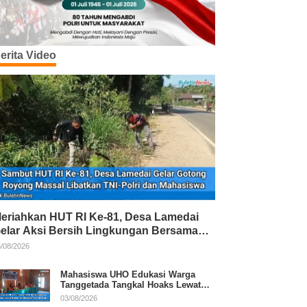
erita Video
eriahkan HUT RI Ke-81, Desa Lamedai
elar Aksi Bersih Lingkungan Bersama
NI-Polri
/08/2026
Mahasiswa UHO Edukasi Warga
Tanggetada Tangkal Hoaks Lewat
Program Literasi
03/08/2026