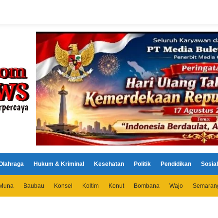
Olahraga
Hukum & Kriminal
Kesehatan
Politik
Pendidikan
Sosial
Muna
Baubau
Konsel
Koltim
Konut
Bombana
Wajo
Semaran