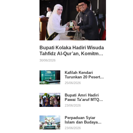
Bupati Kolaka Hadiri Wisuda
Tahfidz Al-Qur’an, Komitmen
Dukung Pendidikan
30/06/2026
Keagamaan
Kafilah Kendari
Turunkan 20 Peserta
pada Hari Pertama
25/06/2026
MTQ Sultra 2026 di
Konawe
Bupati Amri Hadiri
Pawai Ta’aruf MTQ
XXXI Sultra, Beri
23/06/2026
Dukungan untuk
Kafilah Kolaka
Perpaduan Syiar
Islam dan Budaya
Warnai Pawai Ta’aruf
23/06/2026
MTQ XXXI Sultra