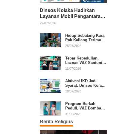
Dinsos Kolaka Hadirkan
Layanan Mobil Pengantaran
Gratis bagi Pasien Penerima
27/07/2026
Manfaat Desil 1–5
Hidup Sebatang Kara,
Pak Kallang Terima
Bantuan dari Laznas
25/07/2026
WIZ Kolaka
Tebar Kepedulian,
Laznas WIZ Santuni
Anak Yatim dan
11/07/2026
Dhuafa di Kecamatan
Latambaga
Aktivasi IKD Jadi
Syarat, Dinsos Kolaka
Sosialisasikan
10/07/2026
Pendaftaran Perlinsos
Digital
Program Berkah
Peduli, WIZ Bombana
Bantu Lansia dan
31/05/2026
Janda di Poea
Berita Religius