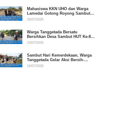
Mahasiswa KKN UHO dan Warga
Lamedai Gotong Royong Sambut
HUT Ke-81 RI
25/07/2026
Warga Tanggetada Bersatu
Bersihkan Desa Sambut HUT Ke-81
RI
23/07/2026
Sambut Hari Kemerdekaan, Warga
Tanggetada Gelar Aksi Bersih-
Bersih Desa
16/07/2026