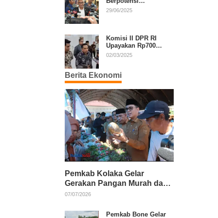
Berpotensi
Diperpanjang, Aria
29/06/2025
Bima Soroti Implikasi
Ketatanegaraan
Komisi II DPR RI
Upayakan Rp700
Miliar dari APBN
02/03/2025
untuk PSU di 24
Daerah Pasca
Berita Ekonomi
Putusan MK
Pemkab Kolaka Gelar
Gerakan Pangan Murah dan
Salurkan Pupuk Organik
07/07/2026
Pemkab Bone Gelar