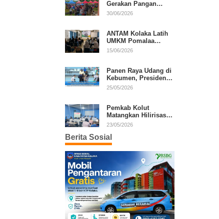
Gerakan Pangan
Murah, Warga Serbu
30/06/2026
Komoditas Harga
Terjangkau
ANTAM Kolaka Latih
UMKM Pomalaa
Kembangkan Produk
15/06/2026
Lokal Berdaya Saing
Panen Raya Udang di
Kebumen, Presiden
Prabowo Tekankan
25/05/2026
Ekonomi Produktif
Pemkab Kolut
Matangkan Hilirisasi
Kakao dan Kelapa,
23/05/2026
Investor Lirik Potensi
Berita Sosial
Daerah