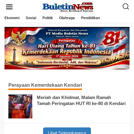
L
e
w
a
Ekonomi
Sosial
Politik
Olahraga
Pendidikan
t
i
k
e
k
o
n
t
e
n
Perayaan Kemerdekaan Kendari
Meriah dan Khidmat, Malam Ramah
Tamah Peringatan HUT RI ke-80 di Kendari
Lihat Selengkapnya