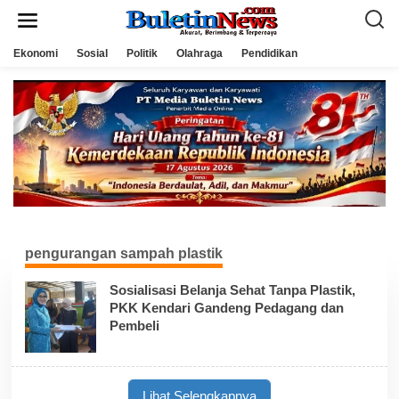
L
e
w
a
Ekonomi
Sosial
Politik
Olahraga
Pendidikan
t
i
k
e
k
o
n
t
e
n
pengurangan sampah plastik
Sosialisasi Belanja Sehat Tanpa Plastik,
PKK Kendari Gandeng Pedagang dan
Pembeli
Lihat Selengkapnya