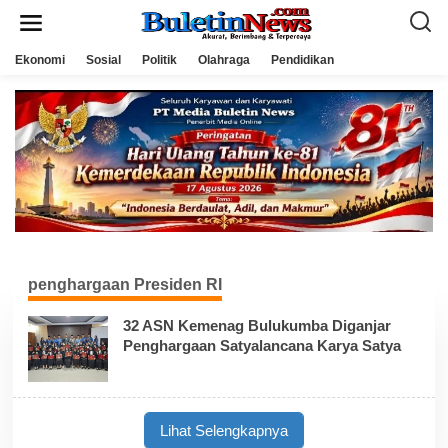
L
e
w
a
Ekonomi
Sosial
Politik
Olahraga
Pendidikan
t
i
k
e
k
o
n
t
e
n
penghargaan Presiden RI
32 ASN Kemenag Bulukumba Diganjar
Penghargaan Satyalancana Karya Satya
Lihat Selengkapnya