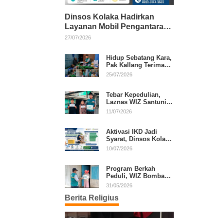
Dinsos Kolaka Hadirkan
Layanan Mobil Pengantaran
Gratis bagi Pasien Penerima
27/07/2026
Manfaat Desil 1–5
Hidup Sebatang Kara,
Pak Kallang Terima
Bantuan dari Laznas
25/07/2026
WIZ Kolaka
Tebar Kepedulian,
Laznas WIZ Santuni
Anak Yatim dan
11/07/2026
Dhuafa di Kecamatan
Latambaga
Aktivasi IKD Jadi
Syarat, Dinsos Kolaka
Sosialisasikan
10/07/2026
Pendaftaran Perlinsos
Digital
Program Berkah
Peduli, WIZ Bombana
Bantu Lansia dan
31/05/2026
Janda di Poea
Berita Religius