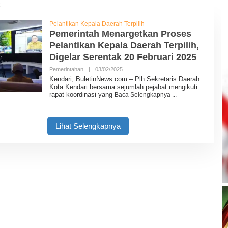
Pelantikan Kepala Daerah Terpilih
Pemerintah Menargetkan Proses
Pelantikan Kepala Daerah Terpilih,
Digelar Serentak 20 Februari 2025
Pemerintahan
|
03/02/2025
O
L
Kendari, BuletinNews.com – Plh Sekretaris Daerah
E
Kota Kendari bersama sejumlah pejabat mengikuti
H
rapat koordinasi yang
Baca Selengkapnya
B
U
L
E
Lihat Selengkapnya
T
I
N
N
E
W
S