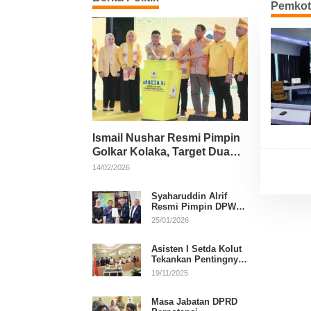
Pemkot
Ismail Nushar Resmi Pimpin
Golkar Kolaka, Target Dua
Kursi per Dapil
14/02/2026
Syaharuddin Alrif
Resmi Pimpin DPW
NasDem Sulsel
25/01/2026
Asisten I Setda Kolut
Tekankan Pentingnya
Pendidikan Politik
19/11/2025
untuk Perkuat
Demokrasi
Masa Jabatan DPRD