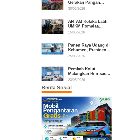
Gerakan Pangan
Murah, Warga Serbu
30/06/2026
Komoditas Harga
Terjangkau
ANTAM Kolaka Latih
UMKM Pomalaa
Kembangkan Produk
15/06/2026
Lokal Berdaya Saing
Panen Raya Udang di
Kebumen, Presiden
Prabowo Tekankan
25/05/2026
Ekonomi Produktif
Pemkab Kolut
Matangkan Hilirisasi
Kakao dan Kelapa,
23/05/2026
Investor Lirik Potensi
Berita Sosial
Daerah