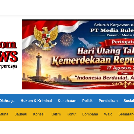
Olahraga
Hukum & Kriminal
Kesehatan
Politik
Pendidikan
Sosial
Muna
Baubau
Konsel
Koltim
Konut
Bombana
Wajo
Semaran