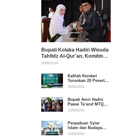
Bupati Kolaka Hadiri Wisuda
Tahfidz Al-Qur’an, Komitmen
Dukung Pendidikan
30/06/2026
Keagamaan
Kafilah Kendari
Turunkan 20 Peserta
pada Hari Pertama
25/06/2026
MTQ Sultra 2026 di
Konawe
Bupati Amri Hadiri
Pawai Ta’aruf MTQ
XXXI Sultra, Beri
23/06/2026
Dukungan untuk
Kafilah Kolaka
Perpaduan Syiar
Islam dan Budaya
Warnai Pawai Ta’aruf
23/06/2026
MTQ XXXI Sultra