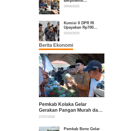
Berpotensi
Diperpanjang, Aria
29/06/2025
Bima Soroti Implikasi
Ketatanegaraan
Komisi II DPR RI
Upayakan Rp700
Miliar dari APBN
02/03/2025
untuk PSU di 24
Daerah Pasca
Berita Ekonomi
Putusan MK
Pemkab Kolaka Gelar
Gerakan Pangan Murah dan
Salurkan Pupuk Organik
07/07/2026
Pemkab Bone Gelar