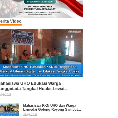
erita Video
ahasiswa UHO Edukasi Warga
anggetada Tangkal Hoaks Lewat
rogram Literasi
/08/2026
Mahasiswa KKN UHO dan Warga
Lamedai Gotong Royong Sambut
HUT Ke-81 RI
25/07/2026