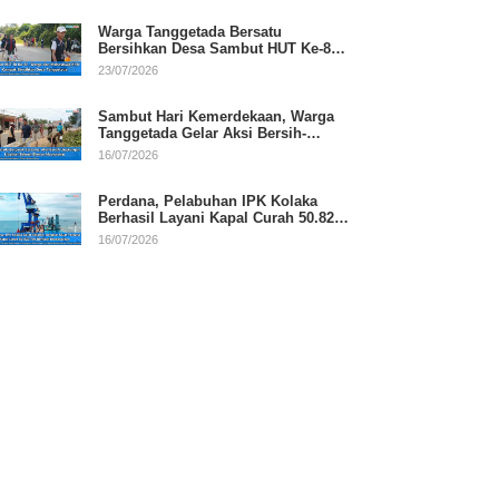
Warga Tanggetada Bersatu
Bersihkan Desa Sambut HUT Ke-81
RI
23/07/2026
Sambut Hari Kemerdekaan, Warga
Tanggetada Gelar Aksi Bersih-
Bersih Desa
16/07/2026
Perdana, Pelabuhan IPK Kolaka
Berhasil Layani Kapal Curah 50.820
Ton
16/07/2026