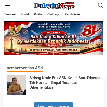
L
e
w
a
Ekonomi
Sosial
Politik
Olahraga
Pendidikan
t
i
k
e
k
o
n
t
e
n
pemberhentian ASN
Sidang Kode Etik ASN Kolut, Satu Dipecat
Tak Hormat, Empat Terancam
Diberhentikan
Lihat Selengkapnya