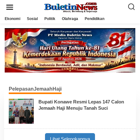
L
e
w
a
Ekonomi
Sosial
Politik
Olahraga
Pendidikan
t
i
k
e
k
o
n
t
e
n
PelepasanJemaahHaji
Bupati Konawe Resmi Lepas 147 Calon
Jemaah Haji Menuju Tanah Suci
Lihat Selengkapnya